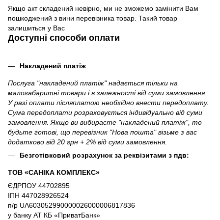
Якщо акт складений невірно, ми не зможемо замінити Вам
пошкоджений з вини перевізника товар. Такий товар
залишиться у Вас
Доступні способи оплати
Накладений платіж
Послуга "накладений платіж" надається тільки на
малогабаритні товари і в залежності від суми замовлення.
У разі оплати післяплатою необхідно внести передоплату.
Сума передоплати розраховується індивідуально від суми
замовлення. Якщо ви вибираєте "накладений платіж", то
будьте готові, що перевізник "Нова пошта" візьме з вас
додатково від 20 грн + 2% від суми замовлення.
Безготівковий розрахунок за реквізитами з пдв:
ТОВ «САНІКА КОМПЛЕКС»
ЄДРПОУ 44702895
ІПН 447028926524
п/р UA603052990000026000006817836
у банку АТ КБ «ПриватБанк»