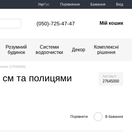
Порівняння
Укр
Рус
Бажання
Вхід
(050)-725-47-47
Мій кошик
Розумний
Системи
Комплексні
Декор
будинок
водоочистки
рішення
hrome (27645000)
 см та полицями
Артикул
27645000
Порівняти
В бажання