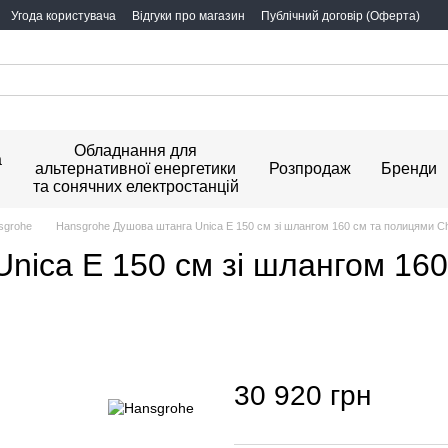
Угода користувача
Відгуки про магазин
Публічний договір (Оферта)
Обладнання для
а
альтернативної енергетики
Розпродаж
Бренди
та сонячних електростанцій
sgrohe
Hansgrohe Душова штанга Unica E 150 см зі шлангом 160 см та полицями С
nica E 150 см зі шлангом 160
30 920 грн