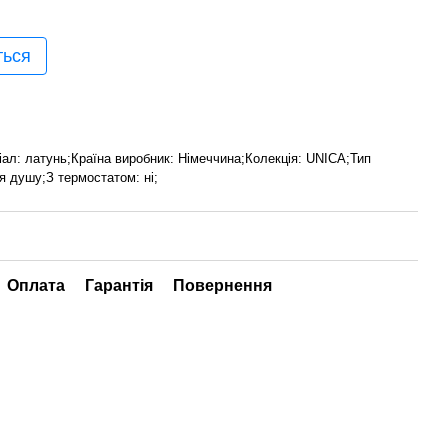
ться
іал: латунь;Країна виробник: Німеччина;Колекція: UNICA;Тип
я душу;З термостатом: ні;
Оплата
Гарантія
Повернення