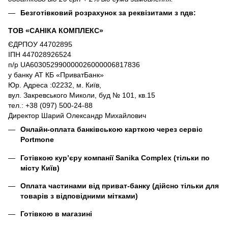
Безготівковий розрахунок за реквізитами з пдв:
ТОВ «САНІКА КОМПЛЕКС»
ЄДРПОУ 44702895
ІПН 447028926524
п/р UA603052990000026000006817836
у банку АТ КБ «ПриватБанк»
Юр. Адреса :02232, м. Київ,
вул. Закревського Миколи, буд № 101, кв.15
тел.: +38 (097) 500-24-88
Директор Шарий Олександр Михайлович
Онлайн-оплата банківською карткою через сервіс
Portmone
Готівкою кур’єру компанії
Sanika Complex
(тільки по
місту Київ)
Оплата частинами від приват-банку (дійсно тільки для
товарів з відповідними мітками)
Готівкою в магазині