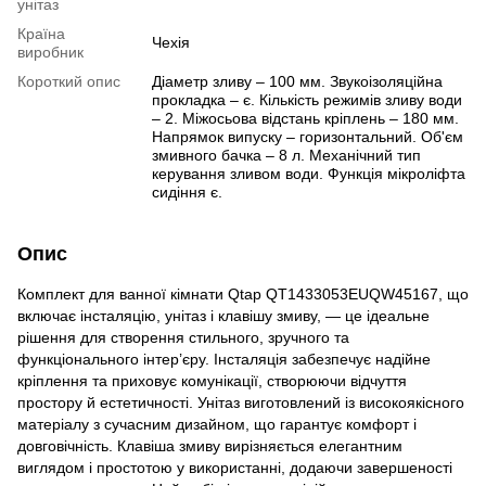
унітаз
Країна
Чехія
виробник
Короткий опис
Діаметр зливу – 100 мм. Звукоізоляційна
прокладка – є. Кількість режимів зливу води
– 2. Міжосьова відстань кріплень – 180 мм.
Напрямок випуску – горизонтальний. Об'єм
змивного бачка – 8 л. Механічний тип
керування зливом води. Функція мікроліфта
сидіння є.
Опис
Комплект для ванної кімнати Qtap QT1433053EUQW45167, що
включає інсталяцію, унітаз і клавішу змиву, — це ідеальне
рішення для створення стильного, зручного та
функціонального інтер’єру. Інсталяція забезпечує надійне
кріплення та приховує комунікації, створюючи відчуття
простору й естетичності. Унітаз виготовлений із високоякісного
матеріалу з сучасним дизайном, що гарантує комфорт і
довговічність. Клавіша змиву вирізняється елегантним
виглядом і простотою у використанні, додаючи завершеності