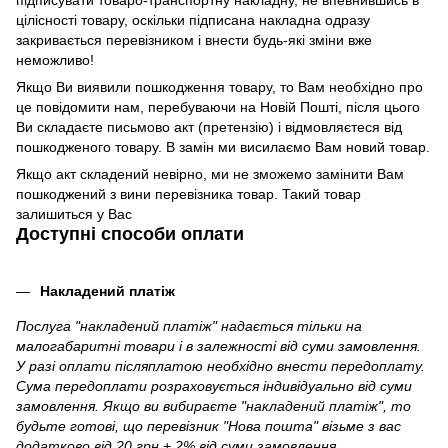
підписувати товаро-транспортну накладну, не впевнившись в
цілісності товару, оскільки підписана накладна одразу
закривається перевізником і внести будь-які зміни вже
неможливо!
Якщо Ви виявили пошкодження товару, то Вам необхідно про
це повідомити нам, перебуваючи на Новій Пошті, після цього
Ви складаєте письмово акт (претензію) і відмовляєтеся від
пошкодженого товару. В замін ми висилаємо Вам новий товар.
Якщо акт складений невірно, ми не зможемо замінити Вам
пошкоджений з вини перевізника товар. Такий товар
залишиться у Вас
Доступні способи оплати
Накладений платіж
Послуга "накладений платіж" надається тільки на
малогабаритні товари і в залежності від суми замовлення.
У разі оплати післяплатою необхідно внести передоплату.
Сума передоплати розраховується індивідуально від суми
замовлення. Якщо ви вибираєте "накладений платіж", то
будьте готові, що перевізник "Нова пошта" візьме з вас
додатково від 20 грн + 2% від суми замовлення.