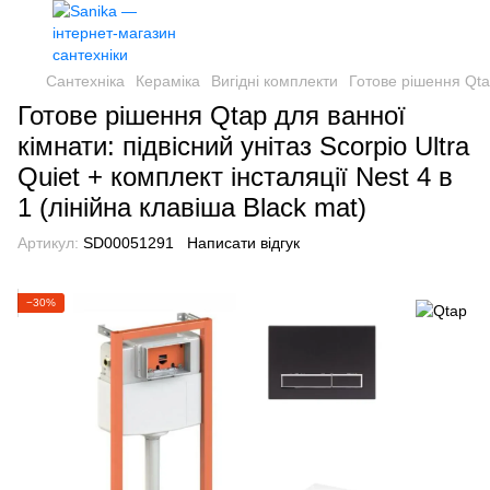
Сантехніка
Кераміка
Вигідні комплекти
Готове рішення Qtap
Готове рішення Qtap для ванної
кімнати: підвісний унітаз Scorpio Ultra
Quiet + комплект інсталяції Nest 4 в
1 (лінійна клавіша Black mat)
Артикул:
SD00051291
Написати відгук
−30%