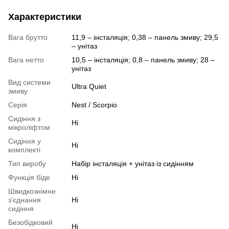
Характеристики
Вага брутто
11,9 – інсталяція; 0,38 – панель змиву; 29,5
– унітаз
Вага нетто
10,5 – інсталяція; 0,8 – панель змиву; 28 –
унітаз
Вид системи
Ultra Quiet
змиву
Серія
Nest / Scorpio
Сидіння з
Ні
мікроліфтом
Сидіння у
Ні
комплекті
Тип виробу
Набір інсталяція + унітаз із сидінням
Функція біде
Ні
Швидкознімне
з‘єднання
Ні
сидіння
Безобідковий
Ні