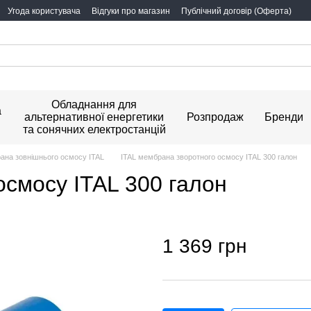
Угода користувача
Відгуки про магазин
Публічний договір (Оферта)
Обладнання для
а
альтернативної енергетики
Розпродаж
Бренди
та сонячних електростанцій
ана зовнішнього осмосу ITAL
ITAL мембрана зворотного осмосу ITAL 300 галон
осмосу ITAL 300 галон
1 369 грн