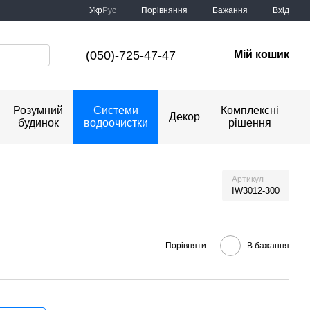
Порівняння
Укр
Рус
Бажання
Вхід
(050)-725-47-47
Мій кошик
Розумний
Системи
Комплексні
Декор
будинок
водоочистки
рішення
Артикул
IW3012-300
Порівняти
В бажання