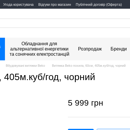
Угода користувача
Відгуки про магазин
Публічний договір (Оферта)
Обладнання для
а
альтернативної енергетики
Розпродаж
Бренди
та сонячних електростанцій
Вбудовувані витяжки Beko
Витяжка Beko похила, 60см, 405м.куб/год, чорний
 405м.куб/год, чорний
5 999 грн