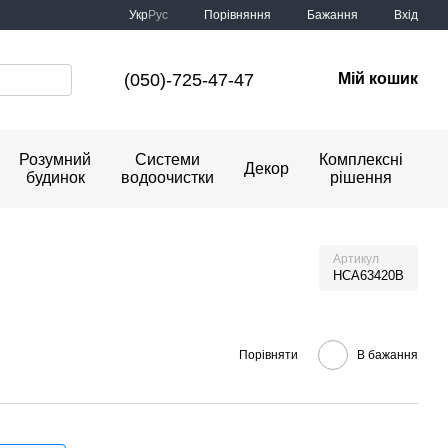
Порівняння
Укр
Рус
Бажання
Вхід
(050)-725-47-47
Мій кошик
Розумний
Системи
Комплексні
Декор
будинок
водоочистки
рішення
Артикул
HCA63420B
Порівняти
В бажання