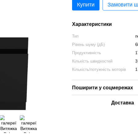
Купити
Замовити 
Характеристики
Тип
п
Рівень шуму (дБ)
6
Продуктивність
1
Кількість швидкостей
3
Кількість/потужність моторів
1
Поширити у соцмережах
Доставка