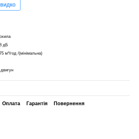
швидко
охила
8 дБ
75 м³/год /(мінімальна)
 двигун
Оплата
Гарантія
Повернення