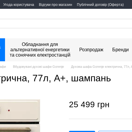
Угода користувача
Відгуки про магазин
Публічний договір (Оферта)
Обладнання для
а
альтернативної енергетики
Розпродаж
Бренди
та сонячних електростанцій
шафи
Вбудовувані духові шафи Gorenje
Духова шафа Gorenje електрична, 77л,
рична, 77л, A+, шампань
25 499 грн