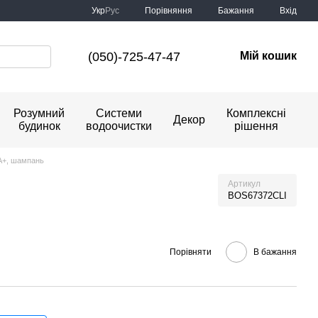
Порівняння
Укр
Рус
Бажання
Вхід
(050)-725-47-47
Мій кошик
Розумний
Системи
Комплексні
Декор
будинок
водоочистки
рішення
 A+, шампань
Артикул
BOS67372CLI
Порівняти
В бажання