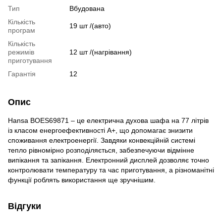
Тип
Вбудована
Кількість
19 шт /(авто)
програм
Кількість
режимів
12 шт /(нагрівання)
приготування
Гарантія
12
Опис
Hansa BOES69871 – це електрична духова шафа на 77 літрів
із класом енергоефективності A+, що допомагає знизити
споживання електроенергії. Завдяки конвекційній системі
тепло рівномірно розподіляється, забезпечуючи відмінне
випікання та запікання. Електронний дисплей дозволяє точно
контролювати температуру та час приготування, а різноманітні
функції роблять використання ще зручнішим.
Відгуки