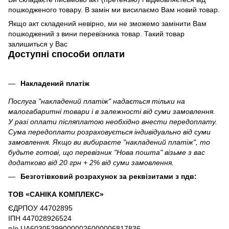
пошкодженого товару. В замін ми висилаємо Вам новий товар.
Якщо акт складений невірно, ми не зможемо замінити Вам
пошкоджений з вини перевізника товар. Такий товар
залишиться у Вас
Доступні способи оплати
Накладений платіж
Послуга "накладений платіж" надається тільки на
малогабаритні товари і в залежності від суми замовлення.
У разі оплати післяплатою необхідно внести передоплату.
Сума передоплати розраховується індивідуально від суми
замовлення. Якщо ви вибираєте "накладений платіж", то
будьте готові, що перевізник "Нова пошта" візьме з вас
додатково від 20 грн + 2% від суми замовлення.
Безготівковий розрахунок за реквізитами з пдв:
ТОВ «САНІКА КОМПЛЕКС»
ЄДРПОУ 44702895
ІПН 447028926524
п/р UA603052990000026000006817836