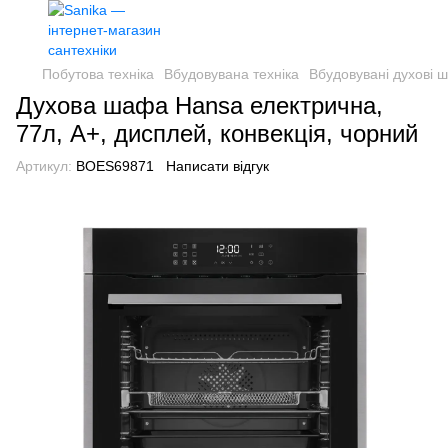
Побутова техніка
Вбудовувана техніка
Вбудовувані духові 
Духова шафа Hansa електрична,
77л, A+, дисплей, конвекція, чорний
Артикул:
BOES69871
Написати відгук