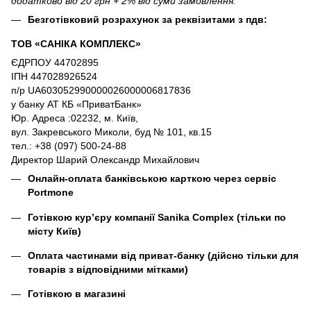
додатково від 20 грн + 2% від суми замовлення.
Безготівковий розрахунок за реквізитами з пдв:
ТОВ «САНІКА КОМПЛЕКС»
ЄДРПОУ 44702895
ІПН 447028926524
п/р UA603052990000026000006817836
у банку АТ КБ «ПриватБанк»
Юр. Адреса :02232, м. Київ,
вул. Закревського Миколи, буд № 101, кв.15
тел.: +38 (097) 500-24-88
Директор Шарий Олександр Михайлович
Онлайн-оплата банківською карткою через сервіс
Portmone
Готівкою кур’єру компанії
Sanika Complex
(тільки по
місту Київ)
Оплата частинами від приват-банку (дійсно тільки для
товарів з відповідними мітками)
Готівкою в магазині