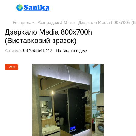
Розпродаж
Розпродаж J-Mirror
Дзеркало Media 800x700h (В
Дзеркало Media 800x700h
(Виставковий зразок)
Артикул:
637095541742
Написати відгук
−25%