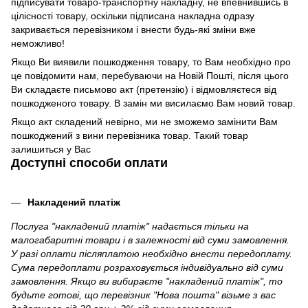
підписувати товаро-транспортну накладну, не впевнившись в
цілісності товару, оскільки підписана накладна одразу
закривається перевізником і внести будь-які зміни вже
неможливо!
Якщо Ви виявили пошкодження товару, то Вам необхідно про
це повідомити нам, перебуваючи на Новій Пошті, після цього
Ви складаєте письмово акт (претензію) і відмовляєтеся від
пошкодженого товару. В замін ми висилаємо Вам новий товар.
Якщо акт складений невірно, ми не зможемо замінити Вам
пошкоджений з вини перевізника товар. Такий товар
залишиться у Вас
Доступні способи оплати
Накладений платіж
Послуга "накладений платіж" надається тільки на
малогабаритні товари і в залежності від суми замовлення.
У разі оплати післяплатою необхідно внести передоплату.
Сума передоплати розраховується індивідуально від суми
замовлення. Якщо ви вибираєте "накладений платіж", то
будьте готові, що перевізник "Нова пошта" візьме з вас