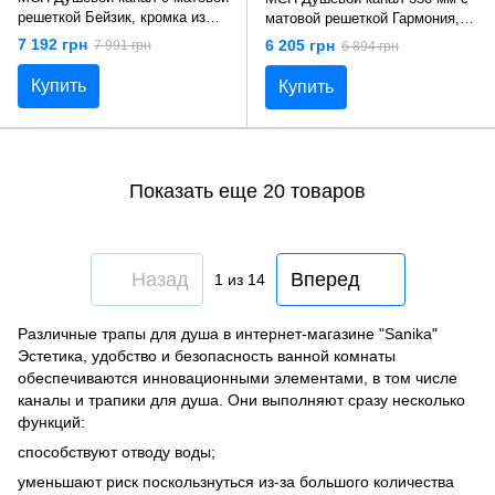
решеткой Бейзик, кромка из
матовой решеткой Гармония,
нержавеющей стали,
нержавеющая сталь,
7 192 грн
6 205 грн
7 991 грн
6 894 грн
вертикальный выпуск, DN40,
горизонтальный фланець,
650 мм. CH 650/S40 ВN 1
кромка из нержавеющей стали
Купить
Купить
Показать еще 20 товаров
Назад
Вперед
1
из 14
Различные трапы для душа в интернет-магазине "Sanika"
Эстетика, удобство и безопасность ванной комнаты
обеспечиваются инновационными элементами, в том числе
каналы и трапики для душа. Они выполняют сразу несколько
функций:
способствуют отводу воды;
уменьшают риск поскользнуться из-за большого количества