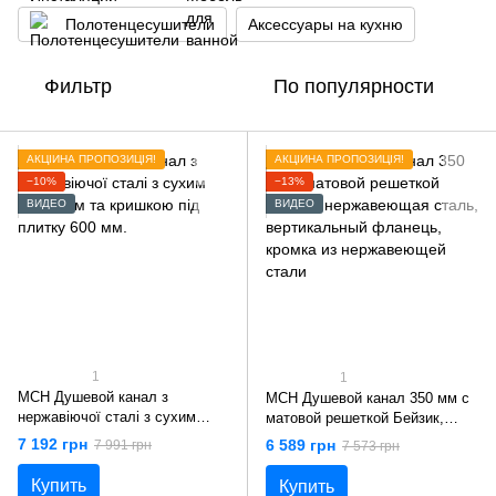
Полотенцесушители
Аксессуары на кухню
Фильтр
По популярности
АКЦІЙНА ПРОПОЗИЦІЯ!
АКЦІЙНА ПРОПОЗИЦІЯ!
−10%
−13%
ВИДЕО
ВИДЕО
1
1
MCH Душевой канал з
MCH Душевой канал 350 мм с
нержавіючої сталі з сухим
матовой решеткой Бейзик,
сифоном та кришкою під
нержавеющая сталь,
7 192 грн
6 589 грн
7 991 грн
7 573 грн
плитку 600 мм.
вертикальный фланець,
кромка из нержавеющей стали
Купить
Купить