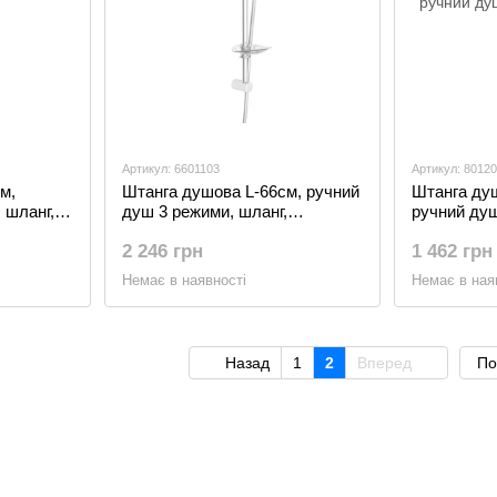
Артикул: 6601103
Артикул: 8012
м,
Штанга душова L-66см, ручний
Штанга душ
 шланг,
душ 3 режими, шланг,
ручний душ
мильниця
шланг
2 246 грн
1 462 грн
Немає в наявності
Немає в ная
Назад
1
2
Вперед
По