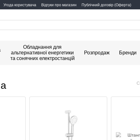
Угода користувача
Відгуки про магазин
Публічний договір (Оферта)
Обладнання для
а
альтернативної енергетики
Розпродаж
Бренди
та сонячних електростанцій
ша
С