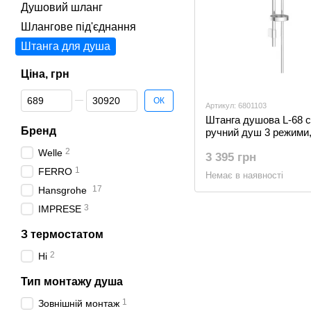
Душовий шланг
Шлангове під'єднання
Штанга для душа
Ціна, грн
Від Ціна, грн
До Ціна, грн
ОК
Артикул: 6801103
Штанга душова L-68 с
Бренд
ручний душ 3 режими,
мильниця
2
Welle
3 395 грн
1
FERRO
Немає в наявності
17
Hansgrohe
3
IMPRESE
З термостатом
2
Ні
Тип монтажу душа
1
Зовнішній монтаж