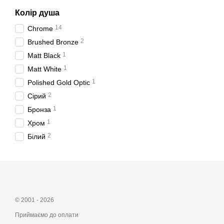
Колір душа
14
Chrome
2
Brushed Bronze
1
Matt Black
1
Matt White
1
Polished Gold Optic
2
Сірий
1
Бронза
1
Хром
2
Білий
© 2001 - 2026
Приймаємо до оплати