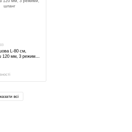
003
ова L-80 см,
 120 мм, 3 режими,
вності
казати всі