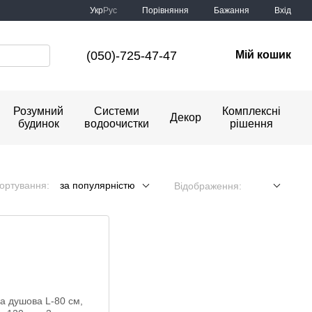
Порівняння
Укр
Рус
Бажання
Вхід
(050)-725-47-47
Мій кошик
Розумний
Системи
Комплексні
Декор
будинок
водоочистки
рішення
ортування:
за популярністю
Відображення: