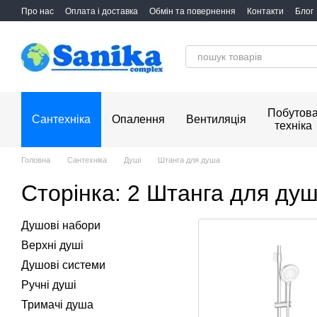
Перейти до основного контенту
Про нас
Оплата і доставка
Обмін та повернення
Контакти
Блог
Побутов
Сантехніка
Опалення
Вентиляція
техніка
Головна
Сантехніка
Душі
Штанга для душа
Сторінка: 2 Штанга для ду
Душові набори
Верхні душі
Душові системи
Ручні душі
Тримачі душа