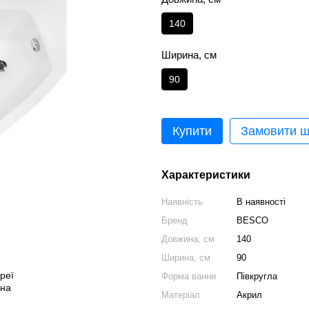
140
Ширина, см
90
Купити
Замовити 
Характеристики
Наявність
В наявності
Бренд
BESCO
Довжина, см
140
Ширина, см
90
Форма ванни
Півкругла
Матеріал
Акрил