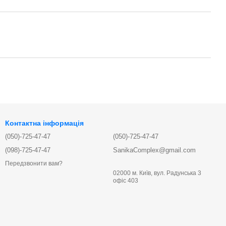
Контактна інформація
(050)-725-47-47
(050)-725-47-47
(098)-725-47-47
SanikaComplex@gmail.com
Передзвонити вам?
02000 м. Київ, вул. Радунська 3
офіс 403