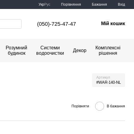
Порівняння
Укр
Рус
Бажання
Вхід
(050)-725-47-47
Мій кошик
Розумний
Системи
Комплексні
Декор
будинок
водоочистки
рішення
Артикул
#WAR-140-NL
Порівняти
В бажання