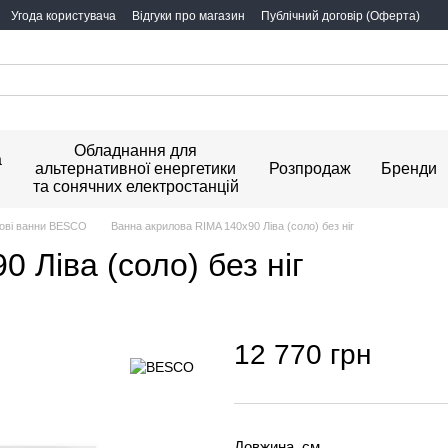
Угода користувача
Відгуки про магазин
Публічний договір (Оферта)
Обладнання для
а
альтернативної енергетики
Розпродаж
Бренди
та сонячних електростанцій
ові ванни BESCO
Ванна акрилова RIMA 140х90 Ліва (соло) без ніг
 Ліва (соло) без ніг
12 770 грн
Довжина, см