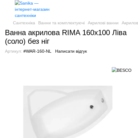
Сантехніка
Ванни та комплектуючі
Акрилові ванни
Акрило
Ванна акрилова RIMA 160х100 Ліва
(соло) без ніг
Артикул:
#WAR-160-NL
Написати відгук