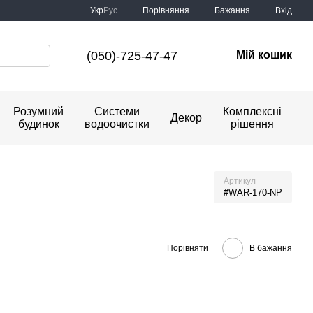
Порівняння
Укр
Рус
Бажання
Вхід
(050)-725-47-47
Мій кошик
Розумний
Системи
Комплексні
Декор
будинок
водоочистки
рішення
Артикул
#WAR-170-NP
Порівняти
В бажання