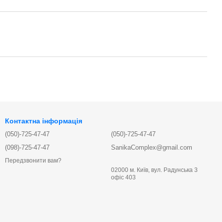
Контактна інформація
(050)-725-47-47
(050)-725-47-47
(098)-725-47-47
SanikaComplex@gmail.com
Передзвонити вам?
02000 м. Київ, вул. Радунська 3
офіс 403