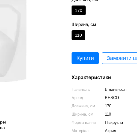
170
Ширина, см
110
Купити
Замовити 
Характеристики
Наявність
В наявності
Бренд
BESCO
Довжина, см
170
Ширина, см
110
Форма ванни
Півкругла
Матеріал
Акрил