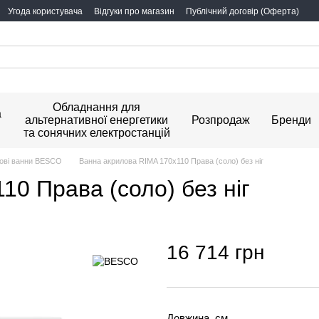
Угода користувача
Відгуки про магазин
Публічний договір (Оферта)
Обладнання для
а
альтернативної енергетики
Розпродаж
Бренди
та сонячних електростанцій
ові ванни BESCO
Ванна акрилова RIMA 170х110 Права (соло) без ніг
0 Права (соло) без ніг
16 714 грн
Довжина, см