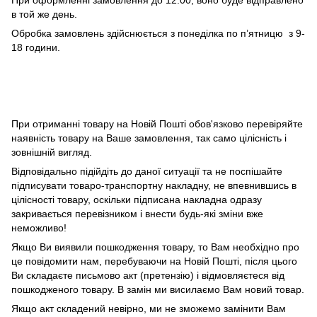
При оформленні замовлення до 12:00, воно буде відправлено
в той же день.
Обробка замовлень здійснюється з понеділка по п’ятницю з 9-
18 години.
При отриманні товару на Новій Пошті обов'язково перевіряйте
наявність товару на Ваше замовлення, так само цілісність і
зовнішній вигляд.
Відповідально підійдіть до даної ситуації та не поспішайте
підписувати товаро-транспортну накладну, не впевнившись в
цілісності товару, оскільки підписана накладна одразу
закривається перевізником і внести будь-які зміни вже
неможливо!
Якщо Ви виявили пошкодження товару, то Вам необхідно про
це повідомити нам, перебуваючи на Новій Пошті, після цього
Ви складаєте письмово акт (претензію) і відмовляєтеся від
пошкодженого товару. В замін ми висилаємо Вам новий товар.
Якщо акт складений невірно, ми не зможемо замінити Вам