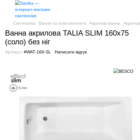
Сантехніка
Ванни та комплектуючі
Акрилові ванни
Акрило
Ванна акрилова TALIA SLIM 160х75
(соло) без ніг
Артикул:
#WAT-160-SL
Написати відгук