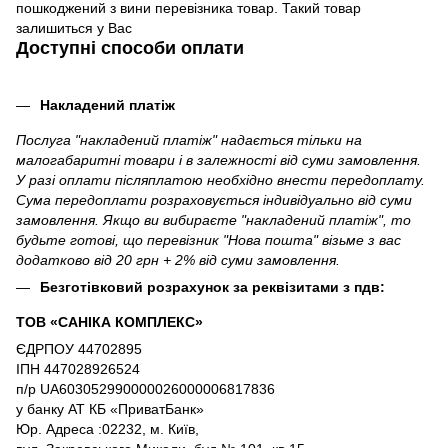
пошкоджений з вини перевізника товар. Такий товар
залишиться у Вас
Доступні способи оплати
Накладений платіж
Послуга "накладений платіж" надається тільки на
малогабаритні товари і в залежності від суми замовлення.
У разі оплати післяплатою необхідно внести передоплату.
Сума передоплати розраховується індивідуально від суми
замовлення. Якщо ви вибираєте "накладений платіж", то
будьте готові, що перевізник "Нова пошта" візьме з вас
додатково від 20 грн + 2% від суми замовлення.
Безготівковий розрахунок за реквізитами з пдв:
ТОВ «САНІКА КОМПЛЕКС»
ЄДРПОУ 44702895
ІПН 447028926524
п/р UA603052990000026000006817836
у банку АТ КБ «ПриватБанк»
Юр. Адреса :02232, м. Київ,