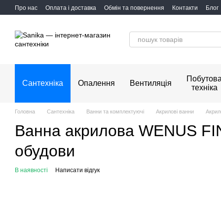
Перейти до основного контенту
Про нас
Оплата і доставка
Обмін та повернення
Контакти
Блог
Побутов
Сантехніка
Опалення
Вентиляція
техніка
Головна
Сантехніка
Ванни та комплектуючі
Акрилові ванни
Акрил
Ванна акрилова WENUS FINE
обудови
В наявності
Написати відгук