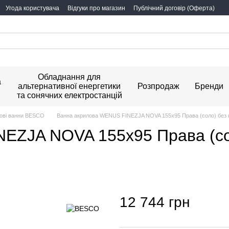
Угода користувача
Відгуки про магазин
Публічний договір (Оферта)
Обладнання для
а
альтернативної енергетики
Розпродаж
Бренди
та сонячних електростанцій
ові ванни BESCO
Ванна акрилова WENUS FINEZJA NOVA 155х95 Права (соло) без ні
ZJA NOVA 155х95 Права (соло
12 744 грн