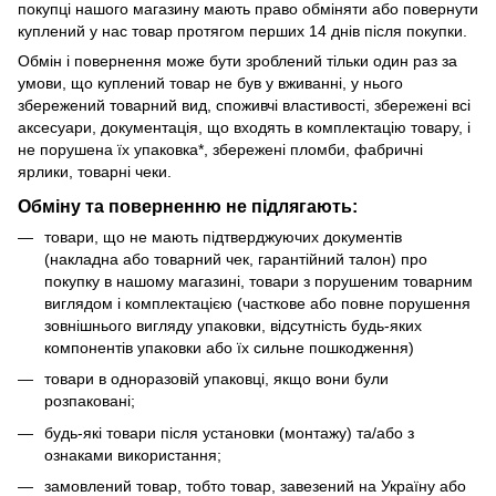
покупці нашого магазину мають право обміняти або повернути
куплений у нас товар протягом перших 14 днів після покупки.
Обмін і повернення може бути зроблений тільки один раз за
умови, що куплений товар не був у вживанні, у нього
збережений товарний вид, споживчі властивості, збережені всі
аксесуари, документація, що входять в комплектацію товару, і
не порушена їх упаковка*, збережені пломби, фабричні
ярлики, товарні чеки.
Обміну та поверненню не підлягають:
товари, що не мають підтверджуючих документів
(накладна або товарний чек, гарантійний талон) про
покупку в нашому магазині, товари з порушеним товарним
виглядом і комплектацією (часткове або повне порушення
зовнішнього вигляду упаковки, відсутність будь-яких
компонентів упаковки або їх сильне пошкодження)
товари в одноразовій упаковці, якщо вони були
розпаковані;
будь-які товари після установки (монтажу) та/або з
ознаками використання;
замовлений товар, тобто товар, завезений на Україну або