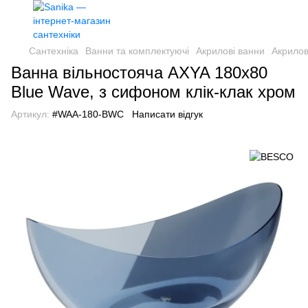
Сантехніка
Ванни та комплектуючі
Акрилові ванни
Акрило
Ванна вільностояча AXYA 180х80
Blue Wave, з сифоном клік-клак хром
Артикул:
#WAA-180-BWC
Написати відгук