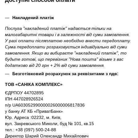
Доступні способи оплати
Накладений платіж
Послуга "накладений платіж" надається тільки на
малогабаритні товари і в залежності від суми замовлення.
У разі оплати післяплатою необхідно внести передоплату.
Сума передоплати розраховується індивідуально від суми
замовлення. Якщо ви вибираєте "накладений платіж", то
будьте готові, що перевізник "Нова пошта" візьме з вас
додатково від 20 грн + 2% від суми замовлення.
Безготівковий розрахунок за реквізитами з пдв:
ТОВ «САНІКА КОМПЛЕКС»
ЄДРПОУ 44702895
ІПН 447028926524
п/р UA603052990000026000006817836
у банку АТ КБ «ПриватБанк»
Юр. Адреса :02232, м. Київ,
вул. Закревського Миколи, буд № 101, кв.15
тел.: +38 (097) 500-24-88
Директор Шарий Олександр Михайлович