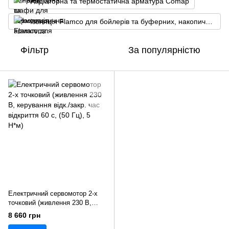
Радіаторна та термостатична арматура Comap
Ізоляція Flamco для бойлерів та буферних, накопичувальних ємностей
Фільтр
За популярністю
Електричний сервомотор 2-х
точковий (живлення 230 В,
керування відк./закр. час
8 660 грн
відкриття 60 с, (50 Гц), 5 Н*м)