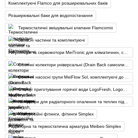
Комплектуючі Flamco для розширювальних баків
Розширювальні баки для водопостачання
Термостатичні змішувальні клапани Flamcomix
Запасні частини та комплектуючі
Регулятори та сервомотори MeiTronic для кліматичних, сонячних систем, комплектуючі до них
Сонячні колектори універсальні (Drain Back самозливні та для систем під тиском), комплектуючі до них
Сонячні насосні групи MeiFlow Sol, комплектуючі до них
Станції приготування горячої води LogoFresh, LogoVital
Колектори для радіаторного опалення та теплих підлог Simplex, шафи для них
Компресійні фітинги, фітинги Simplex
Радіаторна та термостатична арматура Meibes-Simplex