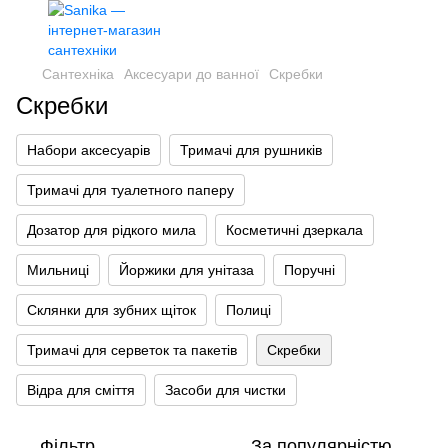
Сантехніка
Аксесуари до ванної
Скребки
Скребки
Набори аксесуарів
Тримачі для рушників
Тримачі для туалетного паперу
Дозатор для рідкого мила
Косметичні дзеркала
Мильниці
Йоржики для унітаза
Поручні
Склянки для зубних щіток
Полиці
Тримачі для серветок та пакетів
Скребки
Відра для сміття
Засоби для чистки
Фільтр
За популярністю