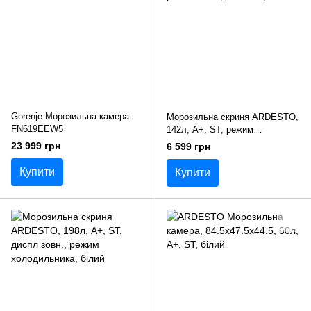
Gorenje Морозильна камера
Морозильна скриня ARDESTO,
FN619EEW5
142л, А+, ST, режим
холодильника, білий
23 999 грн
6 599 грн
Купити
Купити