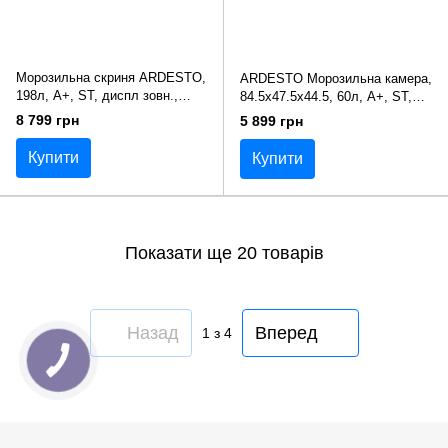
Морозильна скриня ARDESTO,
ARDESTO Морозильна камера,
198л, А+, ST, диспл зовн.,
84.5x47.5х44.5, 60л, А+, ST,
режим холодильника, білий
білий
8 799 грн
5 899 грн
Купити
Купити
Показати ще 20 товарів
Назад
Вперед
1
з 4