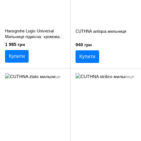
Hansgrohe Logis Universal
CUTHNA antiqua мильниця
Мильниця підвісна: хромована
скляна (41715000)
1 985 грн
940 грн
Купити
Купити