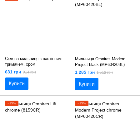
Скляна мильниця з настінним
Мильниця Omnires Modern
тримачем, хром
Project black (MP60420BL)
631 грн
1 285 грн
914 грн
1 512 грн
Купити
Купити
−15%
−15%