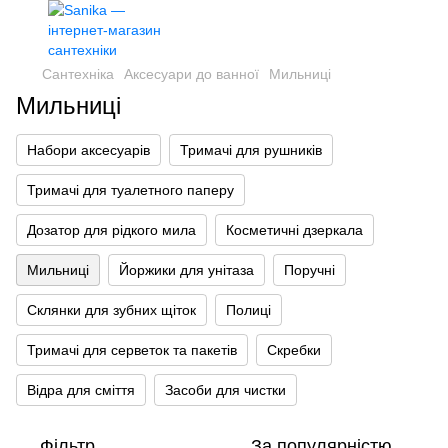
Сантехніка
Аксесуари до ванної
Мильниці
Мильниці
Набори аксесуарів
Тримачі для рушників
Тримачі для туалетного паперу
Дозатор для рідкого мила
Косметичні дзеркала
Мильниці
Йоржики для унітаза
Поручні
Склянки для зубних щіток
Полиці
Тримачі для серветок та пакетів
Скребки
Відра для сміття
Засоби для чистки
Фільтр
За популярністю