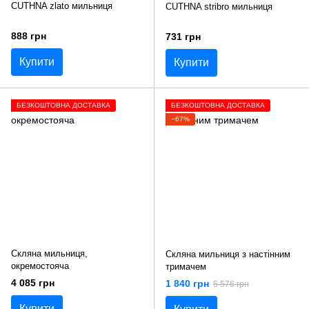
CUTHNA zlato мильниця
CUTHNA stribro мильниця
888 грн
731 грн
Купити
Купити
БЕЗКОШТОВНА ДОСТАВКА
БЕЗКОШТОВНА ДОСТАВКА
−67%
Скляна мильниця,
Скляна мильниця з настінним
окремостояча
тримачем
4 085 грн
1 840 грн
5 576 грн
Купити