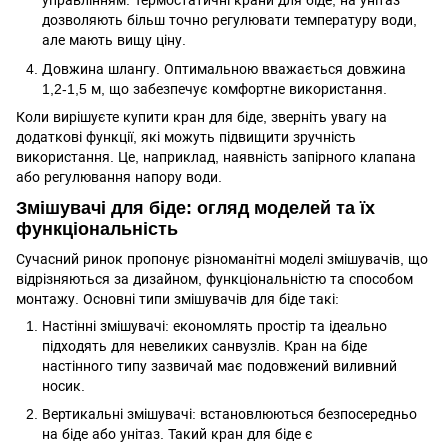
управлінням. Термостатичні крани для біде, на унітаз
дозволяють більш точно регулювати температуру води,
але мають вищу ціну.
Довжина шлангу. Оптимальною вважається довжина
1,2-1,5 м, що забезпечує комфортне використання.
Коли вирішуєте купити кран для біде, зверніть увагу на
додаткові функції, які можуть підвищити зручність
використання. Це, наприклад, наявність запірного клапана
або регулювання напору води.
Змішувачі для біде: огляд моделей та їх
функціональність
Сучасний ринок пропонує різноманітні моделі змішувачів, що
відрізняються за дизайном, функціональністю та способом
монтажу. Основні типи змішувачів для біде такі:
Настінні змішувачі: економлять простір та ідеально
підходять для невеликих санвузлів. Кран на біде
настінного типу зазвичай має подовжений виливний
носик.
Вертикальні змішувачі: встановлюються безпосередньо
на біде або унітаз. Такий кран для біде є