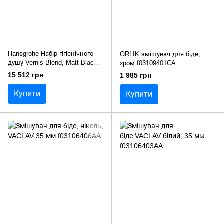
Hansgrohe Набір гігієнічного
ORLIK змішувач для біде,
душу Vernis Blend, Matt Black
хром f03109401CA
20230005
15 512 грн
1 985 грн
Купити
Купити