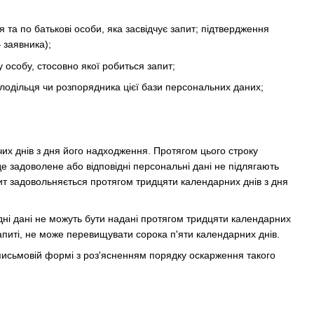
 та по батькові особи, яка засвідчує запит; підтвердження
 заявника);
у особу, стосовно якої робиться запит;
олодільця чи розпорядника цієї бази персональних даних;
их днів з дня його надходження. Протягом цього строку
е задоволене або відповідні персональні дані не підлягають
пит задовольняється протягом тридцяти календарних днів з дня
ідні дані не можуть бути надані протягом тридцяти календарних
апиті, не може перевищувати сорока п'яти календарних днів.
 письмовій формі з роз'ясненням порядку оскарження такого