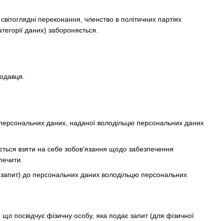
 світоглядні переконання, членство в політичних партіях
атегорії даних) забороняється.
родавця.
а персональних даних, наданої володільцю персональних даних
яється взяти на себе зобов'язання щодо забезпечення
печити.
— запит) до персональних даних володільцю персональних
, що посвідчує фізичну особу, яка подає запит (для фізичної