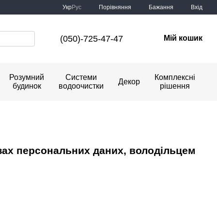
Порівняння
Укр
Рус
Бажання
Вхід
(050)-725-47-47
Мій кошик
Розумний
Системи
Комплексні
Декор
будинок
водоочистки
рішення
зах персональних даних, володільцем