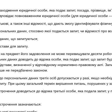
ходження юридичної особи, яка подає запит, посада, прізвище, ім'я
 відповідає повноваженням юридичної особи (для юридичної особи —
тькові, а також інші відомості, що дають змогу ідентифікувати фізичн
сональних даних, стосовно якої подається запит, чи відомості про в
даних, що запитуються;
дстави для запиту.
у на предмет його задоволення не може перевищувати десяти робоч
них даних доводить до відома особи, яка подає запит, що запит буд
ідстави, визначеної у відповідному нормативно-правовому акті. За
нше не передбачено законом.
 до персональних даних третіх осіб допускається у разі, якщо необх
питу. При цьому загальний термін вирішення питань, порушених у з
строчення доводиться до відома третьої особи, яка подала запит, у
ідстрочення зазначаються:
тькові посадової особи;