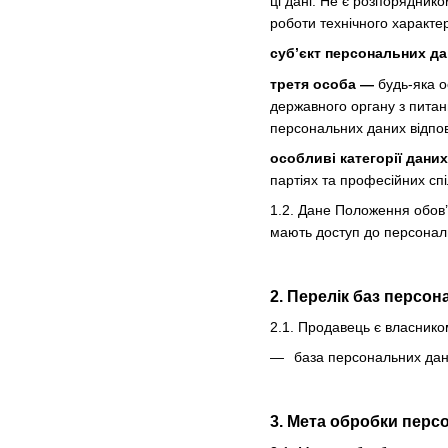
ці дані. Не є розпорядник
роботи технічного характе
суб’єкт персональних д
третя особа —
будь-яка о
державного органу з питан
персональних даних відпов
особливі категорії дани
партіях та професійних спі
1.2. Дане Положення обов’
мають доступ до персональ
2. Перелік баз персо
2.1. Продавець є власнико
база персональних дани
3. Мета обробки перс