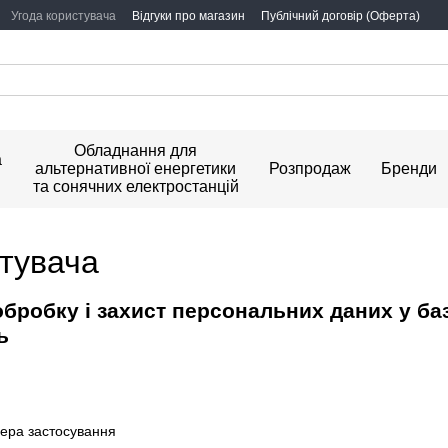
Угода користувача
Відгуки про магазин
Публічний договір (Оферта)
Обладнання для
а
альтернативної енергетики
Розпродаж
Бренди
та сонячних електростанцій
стувача
бробку і захист персональних даних у ба
ь
фера застосування