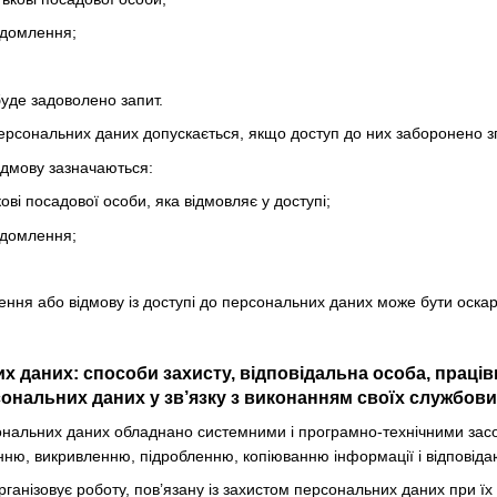
ідомлення;
буде задоволено запит.
персональних даних допускається, якщо доступ до них заборонено зг
відмову зазначаються:
кові посадової особи, яка відмовляє у доступі;
ідомлення;
чення або відмову із доступі до персональних даних може бути оска
их даних: способи захисту, відповідальна особа, праці
ональних даних у зв’язку з виконанням своїх службових
ональних даних обладнано системними і програмно-технічними засоба
ню, викривленню, підробленню, копіюванню інформації і відповіда
рганізовує роботу, пов’язану із захистом персональних даних при їх