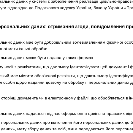
альних даних у системі є забезпечення реалізації цивільно-правови
уги відповідно до Податкового кодексу України, Закону України «Про 
ерсональних даних: отримання згоди, повідомлення про
нальних даних має бути добровільним волевиявленням фізичної осо
ної мети їхньої обробки.
нальних даних може бути надана у таких формах:
 носії з реквізитами, що дає змогу ідентифікувати цей документ і ф
який має містити обов’язкові реквізити, що дають змогу ідентифіку
ї особи щодо надання дозволу на обробку її персональних даних до
й сторінці документа чи в електронному файлі, що обробляється в 
нальних даних надається під час оформлення цивільно-правових відн
а персональних даних про включення його персональних даних до б
даних», мету збору даних та осіб, яким передаються його персона