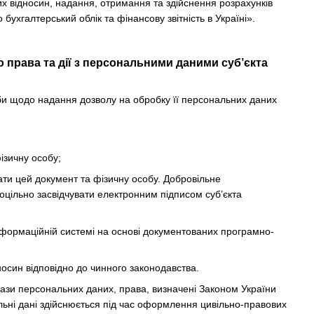
х відносин, надання, отримання та здійснення розрахунків
бухгалтерський облік та фінансову звітність в Україні».
 права та дії з персональними даними суб’єкта
би щодо надання дозволу на обробку її персональних даних
ізичну особу;
вати цей документ та фізичну особу. Добровільне
цільно засвідчувати електронним підписом суб’єкта
інформаційній системі на основі документованих програмно-
осин відповідно до чинного законодавства.
ази персональних даних, права, визначені Законом України
льні дані здійснюється під час оформлення цивільно-правових