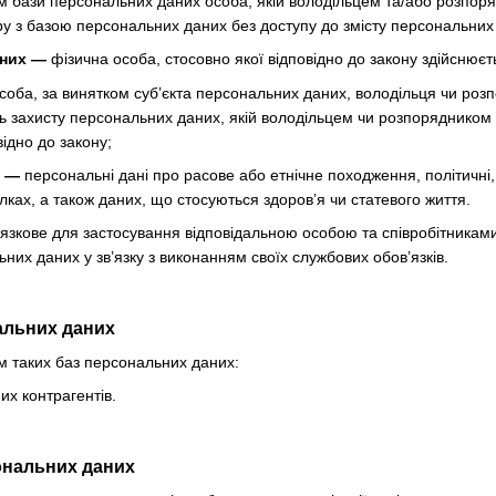
ом бази персональних даних особа, якій володільцем та/або розпо
ру з базою персональних даних без доступу до змісту персональних
аних —
фізична особа, стосовно якої відповідно до закону здійснюєт
соба, за винятком суб’єкта персональних даних, володільця чи ро
ь захисту персональних даних, якій володільцем чи розпорядником
ідно до закону;
х —
персональні дані про расове або етнічне походження, політичні, 
лках, а також даних, що стосуються здоров’я чи статевого життя.
язкове для застосування відповідальною особою та співробітникам
них даних у зв’язку з виконанням своїх службових обов’язків.
нальних даних
м таких баз персональних даних:
х контрагентів.
ональних даних