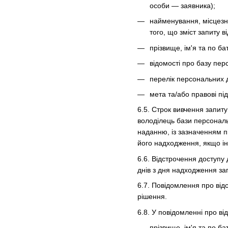
особи — заявника);
найменування, місцезна
того, що зміст запиту
прізвище, ім'я та по ба
відомості про базу пер
перелік персональних 
мета та/або правові пі
6.5. Строк вивчення запит
володілець бази персональ
наданню, із зазначенням п
його надходження, якщо і
6.6. Відстрочення доступу
днів з дня надходження за
6.7. Повідомлення про від
рішення.
6.8. У повідомленні про в
прізвище, ім'я та по ба