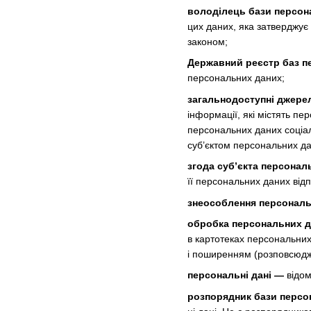
володілець бази персон
цих даних, яка затверджує
законом;
Державний реєстр баз п
персональних даних;
загальнодоступні джере
інформації, які містять п
персональних даних соціаль
суб’єктом персональних да
згода суб’єкта персонал
її персональних даних від
знеособлення персональ
обробка персональних 
в картотеках персональних
і поширенням (розповсюдж
персональні дані —
відом
розпорядник бази персо