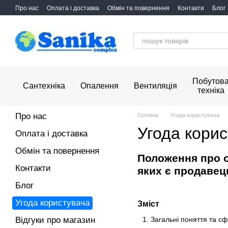
Перейти до основного контенту
Про нас
Оплата і доставка
Обмін та повернення
Контакти
Блог
Побутов
Сантехніка
Опалення
Вентиляція
техніка
Про нас
Головна
Угода користувача
Угода кори
Оплата і доставка
Обмін та повернення
Положення про о
Контакти
яких є продавец
Блог
Угода користувача
Зміст
Відгуки про магазин
Загальні поняття та с