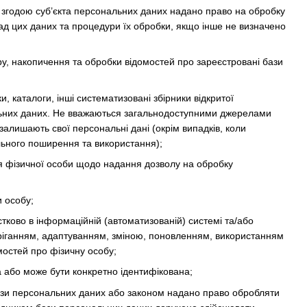
 згодою суб’єкта персональних даних надано право на обробку
ад цих даних та процедури їх обробки, якщо інше не визначено
, накопичення та обробки відомостей про зареєстровані бази
и, каталоги, інші систематизовані збірники відкритої
ональних даних. Не вважаються загальнодоступними джерелами
залишають свої персональні дані (окрім випадків, коли
льного поширення та використання);
 фізичної особи щодо надання дозволу на обробку
и особу;
стково в інформаційній (автоматизованій) системі та/або
беріганням, адаптуванням, зміною, поновленням, використанням
остей про фізичну особу;
а або може бути конкретно ідентифікована;
ази персональних даних або законом надано право обробляти