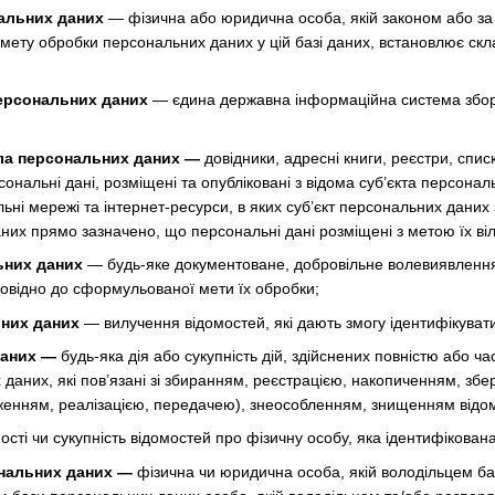
альних даних
— фізична або юридична особа, якій законом або за
 мету обробки персональних даних у цій базі даних, встановлює скл
ерсональних даних
— єдина державна інформаційна система збору
ла персональних даних —
довідники, адресні книги, реєстри, списк
ерсональні дані, розміщені та опубліковані з відома суб’єкта перс
ні мережі та інтернет-ресурси, в яких суб’єкт персональних даних 
них прямо зазначено, що персональні дані розміщені з метою їх ві
ьних даних
— будь-яке документоване, добровільне волевиявлення
повідно до сформульованої мети їх обробки;
них даних
— вилучення відомостей, які дають змогу ідентифікуват
даних —
будь-яка дія або сукупність дій, здійснених повністю або ча
 даних, які пов’язані зі збиранням, реєстрацією, накопиченням, з
енням, реалізацією, передачею), знеособленням, знищенням відом
ості чи сукупність відомостей про фізичну особу, яка ідентифікован
нальних даних —
фізична чи юридична особа, якій володільцем б