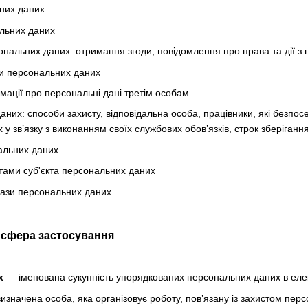
них даних
льних даних
нальних даних: отримання згоди, повідомлення про права та дії з
и персональних даних
мації про персональні дані третім особам
аних: способи захисту, відповідальна особа, працівники, які безпо
у зв’язку з виконанням своїх службових обов’язків, строк зберіган
альних даних
тами суб'єкта персональних даних
бази персональних даних
а сфера застосування
х
— іменована сукупність упорядкованих персональних даних в елек
значена особа, яка організовує роботу, пов’язану із захистом перс