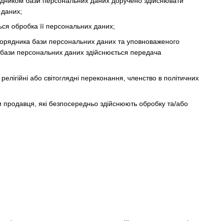
рядником бази персональних даних доручено здійснювати
 даних;
ься обробка її персональних даних;
зпорядника бази персональних даних та уповноваженого
 бази персональних даних здійснюється передача
релігійні або світоглядні переконання, членство в політичних
и продавця, які безпосередньо здійснюють обробку та/або