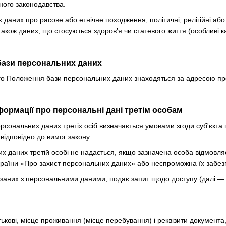
ного законодавства.
даних про расове або етнічне походження, політичні, релігійні або
також даних, що стосуються здоров’я чи статевого життя (особливі к
бази персональних даних
цього Положення бази персональних даних знаходяться за адресою п
формації про персональні дані третім особам
ерсональних даних третіх осіб визначається умовами згоди суб'єкт
відповідно до вимог закону.
их даних третій особі не надається, якщо зазначена особа відмовл
країни «Про захист персональних даних» або неспроможна їх забез
в'язаних з персональними даними, подає запит щодо доступу (далі 
атькові, місце проживання (місце перебування) і реквізити документа