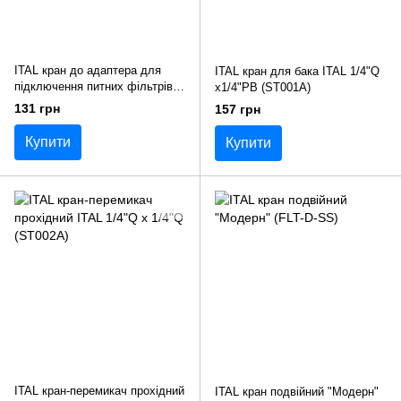
ITAL кран до адаптера для
ITAL кран для бака ITAL 1/4"Q
підключення питних фільтрів
x1/4"РВ (ST001A)
(QF-IN-T)
131 грн
157 грн
Купити
Купити
ITAL кран-перемикач прохідний
ITAL кран подвійний "Модерн"