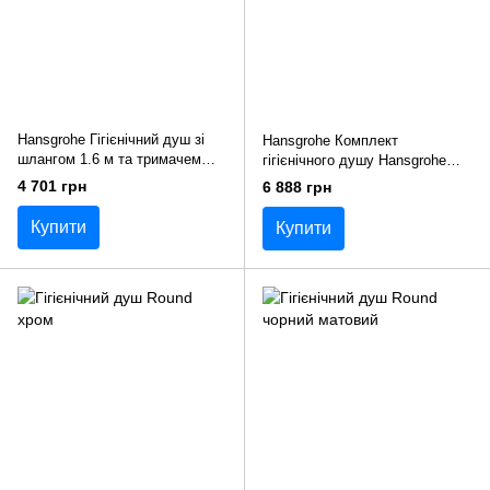
Hansgrohe Гігієнічний душ зі
Hansgrohe Комплект
шлангом 1.6 м та тримачем
гігієнічного душу Hansgrohe
Chrome (32128000)
Logis S лійка хромована
4 701 грн
6 888 грн
20200005
Купити
Купити