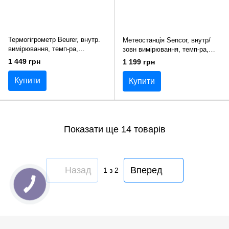
Термогігрометр Beurer, внутр.
Метеостанція Sencor, внутр/
вимірювання, темп-ра,
зовн вимірювання, темп-ра,
вологість, час, AAAx2, в
вологість, час, прогноз погоди,
1 449 грн
1 199 грн
комплекті, білий
білий
Купити
Купити
Показати ще 14 товарів
Назад
Вперед
1
з 2