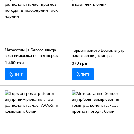
Метеостанція Sencor, внутр/
Термогігрометр Beurer, внутр.
зовн вимірювання, від мережі/
вимірювання, темп-ра,
АААх3+AAAx2, темп-ра,
вологість, час, CR2025х1, в
1 499 грн
979 грн
вологість, час, прогноз погоди,
комплекті, білий
атмосферний тиск, чорний
Купити
Купити