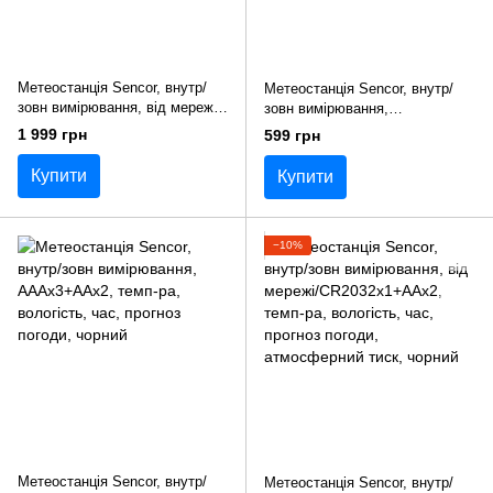
Метеостанція Sencor, внутр/
Метеостанція Sencor, внутр/
зовн вимірювання, від мережі/
зовн вимірювання,
АААх3+АААх2, темп-ра,
АААх2+АAАх2, темп-ра,
1 999 грн
599 грн
вологість, час, прогноз погоди,
вологість, час, чорний
атмосферний тиск, чорний
Купити
Купити
−10%
Метеостанція Sencor, внутр/
Метеостанція Sencor, внутр/