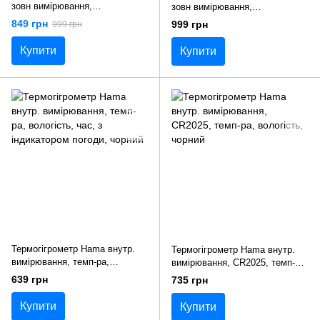
зовн вимірювання,
зовн вимірювання,
ААх3+АAАх2, темп-ра,
AAx3+AAAx2, темп-ра,
849 грн
999 грн
999 грн
вологість, час, прогноз погоди,
вологість, час, прогноз погоди,
чорний
білий
Купити
Купити
Термогігрометр Hama внутр.
Термогігрометр Hama внутр.
вимірювання, темп-ра,
вимірювання, CR2025, темп-ра,
вологість, час, з індикатором
вологість, чорний
639 грн
735 грн
погоди, чорний
Купити
Купити