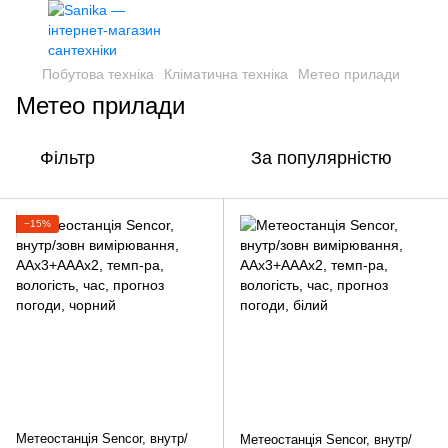
Побутова техніка
Кліматична техніка
Метео прилади
Метео прилади
Фільтр
За популярністю
−15%
Метеостанція Sencor, внутр/
Метеостанція Sencor, внутр/