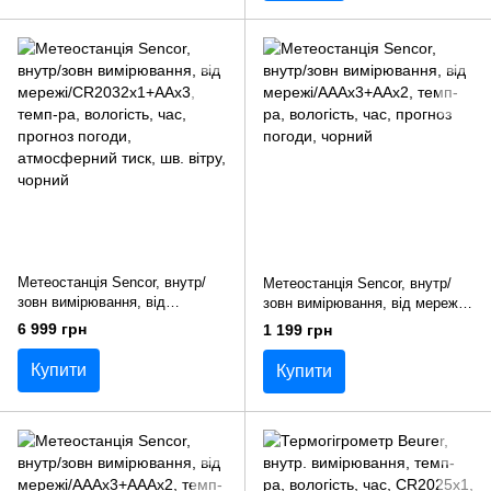
Метеостанція Sencor, внутр/
Метеостанція Sencor, внутр/
зовн вимірювання, від
зовн вимірювання, від мережі/
мережі/CR2032x1+AAx3, темп-
АААх3+ААх2, темп-ра,
6 999 грн
1 199 грн
ра, вологість, час, прогноз
вологість, час, прогноз погоди,
погоди, атмосферний тиск, шв.
чорний
Купити
Купити
вітру, чорний