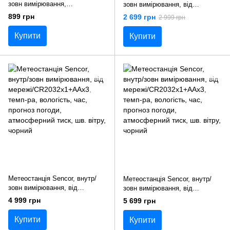
зовн вимірювання,
зовн вимірювання, від
АААх3+ААх2, темп-ра,
мережі/CR2032х1+AAx2, темп-
899 грн
2 699 грн
2 999 грн
вологість, час, прогноз погоди,
ра, вологість, час, прогноз
чорний
погоди, атмосферний тиск,
Купити
Купити
чорний
Метеостанція Sencor, внутр/
Метеостанція Sencor, внутр/
зовн вимірювання, від
зовн вимірювання, від
мережі/CR2032x1+AAx3, темп-
мережі/CR2032x1+AAx3, темп-
4 999 грн
5 699 грн
ра, вологість, час, прогноз
ра, вологість, час, прогноз
погоди, атмосферний тиск, шв.
погоди, атмосферний тиск, шв.
Купити
Купити
вітру, чорний
вітру, чорний