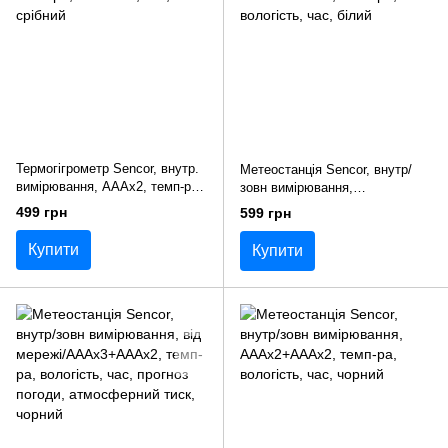
Термогігрометр Sencor, внутр.
Метеостанція Sencor, внутр/
вимірювання, АААх2, темп-ра,
зовн вимірювання,
вологість, час, срібний
AAAx2+АААх2, темп-ра,
499 грн
599 грн
вологість, час, білий
Купити
Купити