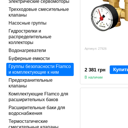
электрические сервомоторы
Трехходовые смесительные
клапаны
Насосные группы
Гидрострелки и
распределительные
коллекторы
Артикул: 27926
Водонагреватели
Буферные емкости
Группы безопасности Flamco
Купит
2 381 грн
и комплектующие к ним
В наличии
Предохранительные
клапаны
Комплектующие Flamco для
расширительных баков
Расширительные баки для
водоснабжения
Термостатические
смесительные клапаны