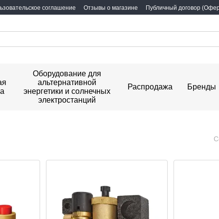
ьзовательское соглашение
Отзывы о магазине
Публичный договор (Офер
Оборудование для
ая
альтернативной
Распродажа
Бренды
ка
энергетики и солнечных
электростанций
м
С