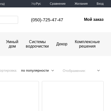
Сравнение
Укр
Рус
Желания
Вход
та)
(050)-725-47-47
Мой заказ
Умный
Системы
Комплексные
Декор
дом
водоочистки
решения
ортировка:
по популярности
Отображение: