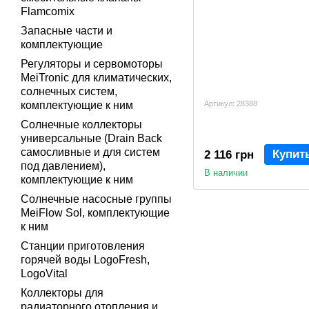
Flamcomix
Запасные части и
комплектующие
Регуляторы и сервомоторы
MeiTronic для климатических,
солнечных систем,
комплектующие к ним
Артикул: 28388
Солнечные коллекторы
универсальные (Drain Back
самосливные и для систем
Купит
2 116 грн
под давлением),
В наличии
комплектующие к ним
Солнечные насосные группы
MeiFlow Sol, комплектующие
к ним
Станции приготовления
горячей воды LogoFresh,
LogoVital
Коллекторы для
радиаторного отопления и