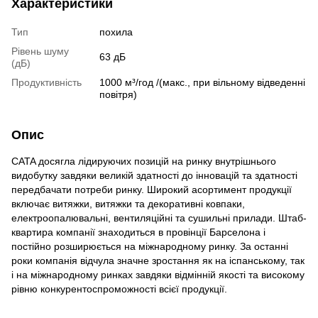
Характеристики
Тип
похила
Рівень шуму
63 дБ
(дБ)
Продуктивність
1000 м³/год /(макс., при вільному відведенні
повітря)
Опис
CATA досягла лідируючих позицій на ринку внутрішнього
видобутку завдяки великій здатності до інновацій та здатності
передбачати потреби ринку. Широкий асортимент продукції
включає витяжки, витяжки та декоративні ковпаки,
електроопалювальні, вентиляційні та сушильні прилади. Штаб-
квартира компанії знаходиться в провінції Барселона і
постійно розширюється на міжнародному ринку. За останні
роки компанія відчула значне зростання як на іспанському, так
і на міжнародному ринках завдяки відмінній якості та високому
рівню конкурентоспроможності всієї продукції.