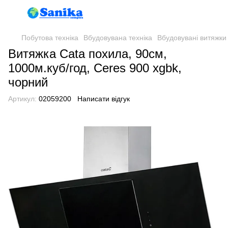
Побутова техніка
Вбудовувана техніка
Вбудовувані витяжки
Витяжка Cata похила, 90см,
1000м.куб/год, Ceres 900 xgbk,
чорний
Артикул:
02059200
Написати відгук