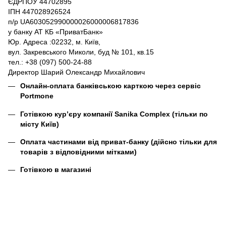
ЄДРПОУ 44702895
ІПН 447028926524
п/р UA603052990000026000006817836
у банку АТ КБ «ПриватБанк»
Юр. Адреса :02232, м. Київ,
вул. Закревського Миколи, буд № 101, кв.15
тел.: +38 (097) 500-24-88
Директор Шарий Олександр Михайлович
Онлайн-оплата банківською карткою через сервіс
Portmone
Готівкою кур’єру компанії
Sanika Complex
(тільки по
місту Київ)
Оплата частинами від приват-банку (дійсно тільки для
товарів з відповідними мітками)
Готівкою в магазині