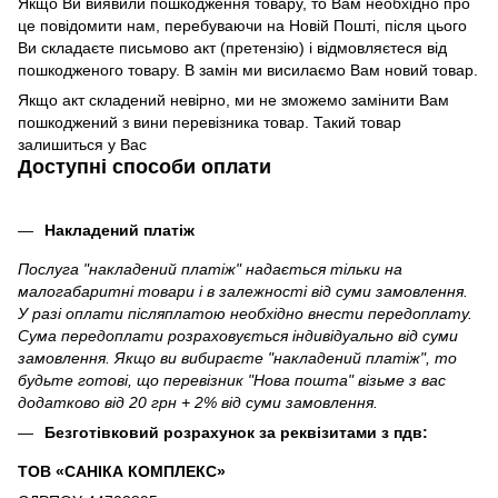
Якщо Ви виявили пошкодження товару, то Вам необхідно про
це повідомити нам, перебуваючи на Новій Пошті, після цього
Ви складаєте письмово акт (претензію) і відмовляєтеся від
пошкодженого товару. В замін ми висилаємо Вам новий товар.
Якщо акт складений невірно, ми не зможемо замінити Вам
пошкоджений з вини перевізника товар. Такий товар
залишиться у Вас
Доступні способи оплати
Накладений платіж
Послуга "накладений платіж" надається тільки на
малогабаритні товари і в залежності від суми замовлення.
У разі оплати післяплатою необхідно внести передоплату.
Сума передоплати розраховується індивідуально від суми
замовлення. Якщо ви вибираєте "накладений платіж", то
будьте готові, що перевізник "Нова пошта" візьме з вас
додатково від 20 грн + 2% від суми замовлення.
Безготівковий розрахунок за реквізитами з пдв:
ТОВ «САНІКА КОМПЛЕКС»