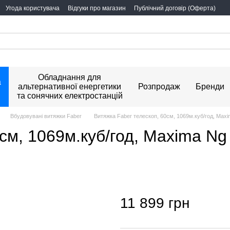
Угода користувача
Відгуки про магазин
Публічний договір (Оферта)
Обладнання для
а
альтернативної енергетики
Розпродаж
Бренди
та сонячних електростанцій
Вбудовувані витяжки Faber
Витяжка Faber телескоп, 60см, 1069м.куб/год, Max
см, 1069м.куб/год, Maxima Ng
11 899 грн