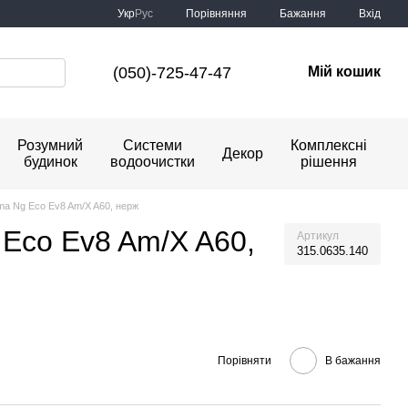
Порівняння
Укр
Рус
Бажання
Вхід
(050)-725-47-47
Мій кошик
Розумний
Системи
Комплексні
Декор
будинок
водоочистки
рішення
ima Ng Eco Ev8 Am/X A60, нерж
 Eco Ev8 Am/X A60,
Артикул
315.0635.140
Порівняти
В бажання