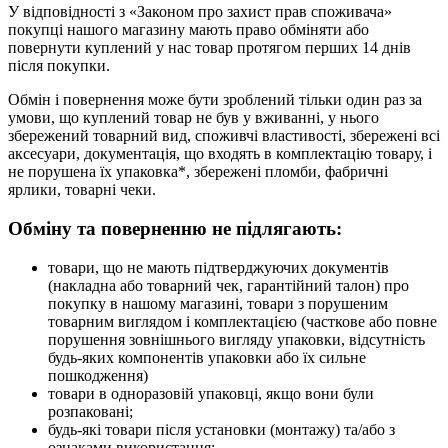
У відповідності з «Законом про захист прав споживача»
покупці нашого магазину мають право обміняти або
повернути куплений у нас товар протягом перших 14 днів
після покупки.
Обмін і повернення може бути зроблений тільки один раз за
умови, що куплений товар не був у вживанні, у нього
збережений товарний вид, споживчі властивості, збережені всі
аксесуари, документація, що входять в комплектацію товару, і
не порушена їх упаковка*, збережені пломби, фабричні
ярлики, товарні чеки.
Обміну та поверненню не підлягають:
товари, що не мають підтверджуючих документів
(накладна або товарний чек, гарантійний талон) про
покупку в нашому магазині, товари з порушеним
товарним виглядом і комплектацією (часткове або повне
порушення зовнішнього вигляду упаковки, відсутність
будь-яких компонентів упаковки або їх сильне
пошкодження)
товари в одноразовій упаковці, якщо вони були
розпаковані;
будь-які товари після установки (монтажу) та/або з
ознаками використання;