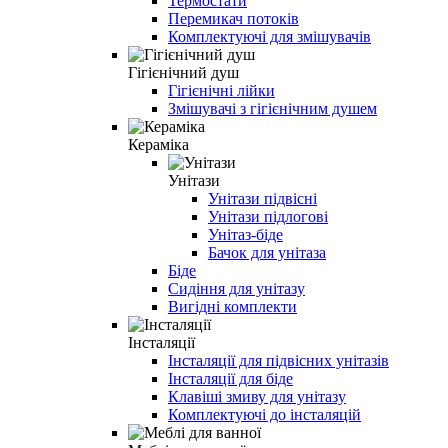
Термостати
Перемикач потоків
Комплектуючі для змішувачів
Гігієнічний душ
Гігієнічні лійки
Змішувачі з гігієнічним душем
Кераміка
Унітази
Унітази підвісні
Унітази підлогові
Унітаз-біде
Бачок для унітаза
Біде
Сидіння для унітазу
Вигідні комплекти
Інсталяції
Інсталяції для підвісних унітазів
Інсталяції для біде
Клавіші змиву для унітазу
Комплектуючі до інсталяцій