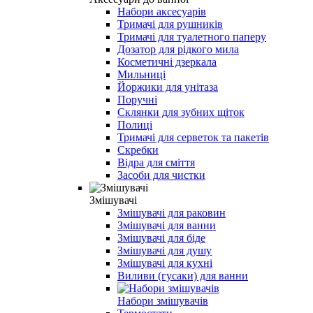
Набори аксесуарів
Тримачі для рушників
Тримачі для туалетного паперу
Дозатор для рідкого мила
Косметичні дзеркала
Мильниці
Йоржики для унітаза
Поручні
Склянки для зубних щіток
Полиці
Тримачі для серветок та пакетів
Скребки
Відра для сміття
Засоби для чистки
Змішувачі
Змішувачі для раковин
Змішувачі для ванни
Змішувачі для біде
Змішувачі для душу
Змішувачі для кухні
Виливи (гусаки) для ванни
Набори змішувачів