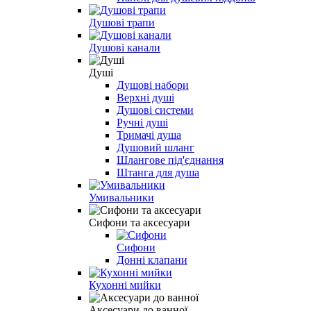
Душові трапи
Душові канали
Душі
Душові набори
Верхні душі
Душові системи
Ручні душі
Тримачі душа
Душовий шланг
Шлангове під'єднання
Штанга для душа
Умивальники
Сифони та аксесуари
Сифони
Донні клапани
Кухонні мийки
Аксесуари до ванної