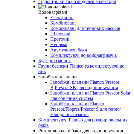
Гідрострілки та розподільчі колектори
Водонагрівачі
Електричні
Комбіновані
Комбіновані для теплових насосів
Підлогові
Проточні
Непрямі
Акумулюючі баки
Комплектуючі до водонагрівачів
Буферні ємності
Групи безпеки Flamco та комплектуючі до
них
Запобіжні клапани
Запобіжні клапани Flamco Prescor
B,Prescor SB для водопостачання
Запобіжні клапани Flamco Prescor Solar
для сонячних систем
Запобіжні клапани Flamco
Prescor/Flopres/Prescor S для тепло/
холодо постачання
Комплектуючі Flamco для розширювальних
баків
Розширювальні баки для водопостачання