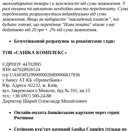
малогабаритні товари і в залежності від суми замовлення. У
разі оплати післяплатою необхідно внести передоплату. Сума
передоплати розраховується індивідуально від суми
замовлення. Якщо ви вибираєте "накладений платіж", то
будьте готові, що перевізник "Нова пошта" візьме з вас
додатково від 20 грн + 2% від суми замовлення.
Безготівковий розрахунок за реквізитами з пдв:
ТОВ «САНІКА КОМПЛЕКС»
ЄДРПОУ 44702895
ІПН 447028926524
п/р UA603052990000026000006817836
у банку АТ КБ «ПриватБанк»
Юр. Адреса :02232, м. Київ,
вул. Закревського Миколи, буд № 101, кв.15
тел.: +38 (097) 500-24-88
Директор Шарий Олександр Михайлович
Онлайн-оплата банківською карткою через сервіс
Portmone
Готівкою кур’єру компанії
Sanika Complex
(тільки по