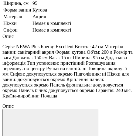
Ширина, см
95
Форма ванни
Кутова
Матеріал
Акрил
Ніжки
Немає в комплекті
Сифон
Немає в комплекті
Опис
Серія: NEWA Plus Бренд: Excellent Висота: 42 см Матеріал
ванни: санітарний акрил Форма: кутова Об'єм: 200 л Розмір та
вага Довжина: 150 см Вага: 15 кг Ширина: 95 см Додаткова
інформація Тип установки: пристінний Розташування
переливу: по центру Ручки на ванній: ні Товщина акрилу: 5
мм Сифон: докуповується окремо Підголівник: ні Ніжки для
ванни: докуповуються окремо Кріплення панелі:
докуповується окремо Панель фронтальна: докуповується
окремо Панель бічна: докуповується окремо Гарантія: 240 міс.
Країна-виробник: Польща
Опис