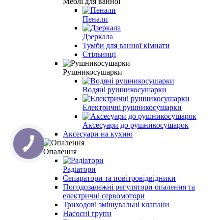
Меблі для ванної
Пенали
Дзеркала
Тумби для ванної кімнати
Стільниці
Рушникосушарки
Водяні рушникосушарки
Електричні рушникосушарки
Аксесуари до рушникосушарок
Аксесуари на кухню
Опалення
Радіатори
Сепаратори та повітровідвідники
Погодозалежні регулятори опалення та
електричні сервомотори
Триходові змішувальні клапани
Насосні групи