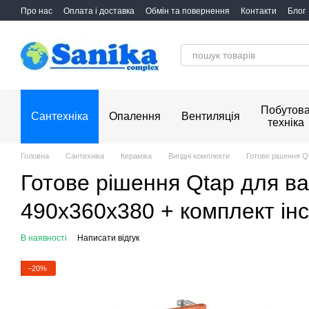
Перейти до основного контенту
Про нас
Оплата і доставка
Обмін та повернення
Контакти
Блог
Побутов
Сантехніка
Опалення
Вентиляція
техніка
Головна
Сантехніка
Кераміка
Вигідні комплекти
Готове рішення Qta
Готове рішення Qtap для ван
490x360x380 + комплект інст
В наявності
Написати відгук
−20%