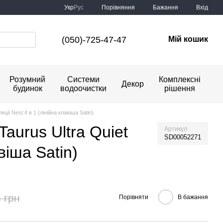
Порівняння
Укр
Рус
Бажання
Вхід
(050)-725-47-47
Мій кошик
Розумний
Системи
Комплексні
Декор
будинок
водоочистки
рішення
ції Nest 4 в 1 (лінійна клавіша Satin)
Taurus Ultra Quiet
Артикул
SD00052271
віша Satin)
 грн
Порівняти
В бажання