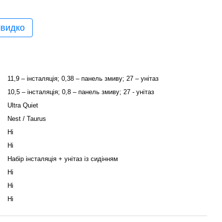
швидко
11,9 – інсталяція; 0,38 – панель змиву; 27 – унітаз
10,5 – інсталяція; 0,8 – панель змиву; 27 - унітаз
Ultra Quiet
Nest / Taurus
Ні
Ні
Набір інсталяція + унітаз із сидінням
Ні
Ні
Ні