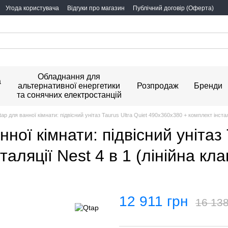
Угода користувача
Відгуки про магазин
Публічний договір (Оферта)
Обладнання для
а
альтернативної енергетики
Розпродаж
Бренди
та сонячних електростанцій
p для ванної кімнати: підвісний унітаз Taurus Ultra Quiet 490x360x380 + комплект інсталя
ної кімнати: підвісний унітаз 
аляції Nest 4 в 1 (лінійна кла
12 911 грн
16 138