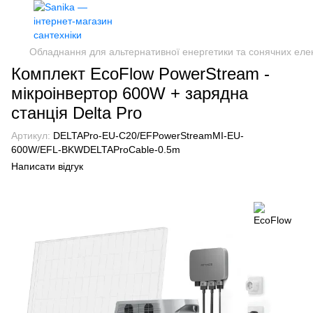
Обладнання для альтернативної енергетики та сонячних еле
Комплект EcoFlow PowerStream -
мікроінвертор 600W + зарядна
станція Delta Pro
Артикул:
DELTAPro-EU-C20/EFPowerStreamMI-EU-
600W/EFL-BKWDELTAProCable-0.5m
Написати відгук