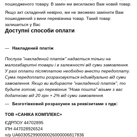
пошкодженого товару. В замін ми висилаємо Вам новий товар.
Якщо акт складений невірно, ми не зможемо замінити Вам
пошкоджений з вини перевізника товар. Такий товар
залишиться у Вас
Доступні способи оплати
Накладений платіж
Послуга "накладений платіж" надається тільки на
малогабаритні товари і в залежності від суми замовлення.
У разі оплати післяплатою необхідно внести передоплату.
Сума передоплати розраховується індивідуально від суми
замовлення. Якщо ви вибираєте "накладений платіж", то
будьте готові, що перевізник "Нова пошта" візьме з вас
додатково від 20 грн + 2% від суми замовлення.
Безготівковий розрахунок за реквізитами з пдв:
ТОВ «САНІКА КОМПЛЕКС»
ЄДРПОУ 44702895
ІПН 447028926524
п/р UA603052990000026000006817836