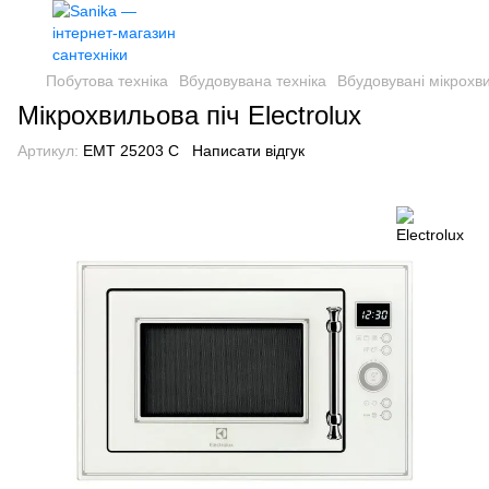
Побутова техніка
Вбудовувана техніка
Вбудовувані мікрохви
Мікрохвильова піч Electrolux
Артикул:
EMT 25203 C
Написати відгук