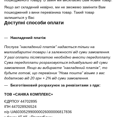
пошкодженого товару. В замін ми висилаємо Вам новий товар.
Якщо акт складений невірно, ми не зможемо замінити Вам
пошкоджений з вини перевізника товар. Такий товар
залишиться у Вас
Доступні способи оплати
Накладений платіж
Послуга "накладений платіж" надається тільки на
малогабаритні товари і в залежності від суми замовлення.
У разі оплати післяплатою необхідно внести передоплату.
Сума передоплати розраховується індивідуально від суми
замовлення. Якщо ви вибираєте "накладений платіж", то
будьте готові, що перевізник "Нова пошта" візьме з вас
додатково від 20 грн + 2% від суми замовлення.
Безготівковий розрахунок за реквізитами з пдв:
ТОВ «САНІКА КОМПЛЕКС»
ЄДРПОУ 44702895
ІПН 447028926524
п/р UA603052990000026000006817836