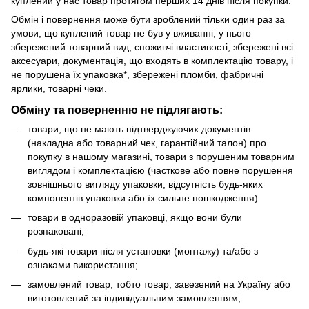
куплений у нас товар протягом перших 14 днів після покупки.
Обмін і повернення може бути зроблений тільки один раз за
умови, що куплений товар не був у вживанні, у нього
збережений товарний вид, споживчі властивості, збережені всі
аксесуари, документація, що входять в комплектацію товару, і
не порушена їх упаковка*, збережені пломби, фабричні
ярлики, товарні чеки.
Обміну та поверненню не підлягають:
товари, що не мають підтверджуючих документів
(накладна або товарний чек, гарантійний талон) про
покупку в нашому магазині, товари з порушеним товарним
виглядом і комплектацією (часткове або повне порушення
зовнішнього вигляду упаковки, відсутність будь-яких
компонентів упаковки або їх сильне пошкодження)
товари в одноразовій упаковці, якщо вони були
розпаковані;
будь-які товари після установки (монтажу) та/або з
ознаками використання;
замовлений товар, тобто товар, завезений на Україну або
виготовлений за індивідуальним замовленням;