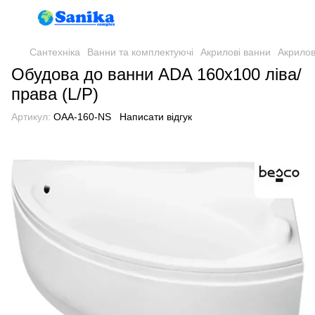
Сантехніка
Ванни та комплектуючі
Акрилові ванни
Акрило
Обудова до ванни ADA 160х100 ліва/
права (L/P)
Артикул:
OAA-160-NS
Написати відгук