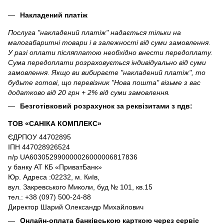
Накладений платіж
Послуга "накладений платіж" надається тільки на
малогабаритні товари і в залежності від суми замовлення.
У разі оплати післяплатою необхідно внести передоплату.
Сума передоплати розраховується індивідуально від суми
замовлення. Якщо ви вибираєте "накладений платіж", то
будьте готові, що перевізник "Нова пошта" візьме з вас
додатково від 20 грн + 2% від суми замовлення.
Безготівковий розрахунок за реквізитами з пдв:
ТОВ «САНІКА КОМПЛЕКС»
ЄДРПОУ 44702895
ІПН 447028926524
п/р UA603052990000026000006817836
у банку АТ КБ «ПриватБанк»
Юр. Адреса :02232, м. Київ,
вул. Закревського Миколи, буд № 101, кв.15
тел.: +38 (097) 500-24-88
Директор Шарий Олександр Михайлович
Онлайн-оплата банківською карткою через сервіс