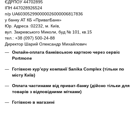
ЄДРПОУ 44702895
ІПН 447028926524
п/р UA603052990000026000006817836
у банку АТ КБ «ПриватБанк»
Юр. Адреса :02232, м. Київ,
вул. Закревського Миколи, буд № 101, кв.15
тел.: +38 (097) 500-24-88
Директор Шарий Олександр Михайлович
Онлайн-оплата банківською карткою через сервіс
Portmone
Готівкою кур’єру компанії
Sanika Complex
(тільки по
місту Київ)
Оплата частинами від приват-банку (дійсно тільки для
товарів з відповідними мітками)
Готівкою в магазині