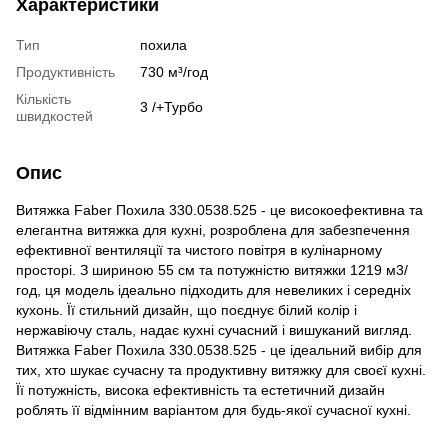
Характеристики
Тип
похила
Продуктивність
730 м³/год
Кількість
3 /+Турбо
швидкостей
Опис
Витяжка Faber Похила 330.0538.525 - це високоефективна та
елегантна витяжка для кухні, розроблена для забезпечення
ефективної вентиляції та чистого повітря в кулінарному
просторі. З шириною 55 см та потужністю витяжки 1219 м3/
год, ця модель ідеально підходить для невеликих і середніх
кухонь. Її стильний дизайн, що поєднує білий колір і
нержавіючу сталь, надає кухні сучасний і вишуканий вигляд.
Витяжка Faber Похила 330.0538.525 - це ідеальний вибір для
тих, хто шукає сучасну та продуктивну витяжку для своєї кухні.
Її потужність, висока ефективність та естетичний дизайн
роблять її відмінним варіантом для будь-якої сучасної кухні.