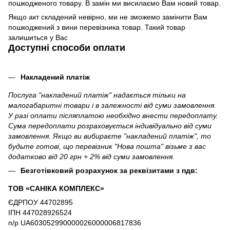
пошкодженого товару. В замін ми висилаємо Вам новий товар.
Якщо акт складений невірно, ми не зможемо замінити Вам
пошкоджений з вини перевізника товар. Такий товар
залишиться у Вас
Доступні способи оплати
Накладений платіж
Послуга "накладений платіж" надається тільки на
малогабаритні товари і в залежності від суми замовлення.
У разі оплати післяплатою необхідно внести передоплату.
Сума передоплати розраховується індивідуально від суми
замовлення. Якщо ви вибираєте "накладений платіж", то
будьте готові, що перевізник "Нова пошта" візьме з вас
додатково від 20 грн + 2% від суми замовлення.
Безготівковий розрахунок за реквізитами з пдв:
ТОВ «САНІКА КОМПЛЕКС»
ЄДРПОУ 44702895
ІПН 447028926524
п/р UA603052990000026000006817836