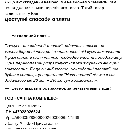
Якщо акт складений невірно, ми не зможемо замінити Вам
пошкоджений з вини перевізника товар. Такий товар
залишиться у Вас
Доступні способи оплати
Накладений платіж
Послуга "накладений платіж" надається тільки на
малогабаритні товари і в залежності від суми замовлення.
У разі оплати післяплатою необхідно внести передоплату.
Сума передоплати розраховується індивідуально від суми
замовлення. Якщо ви вибираєте "накладений платіж", то
будьте готові, що перевізник "Нова пошта" візьме з вас
додатково від 20 грн + 2% від суми замовлення.
Безготівковий розрахунок за реквізитами з пдв:
ТОВ «САНІКА КОМПЛЕКС»
ЄДРПОУ 44702895
ІПН 447028926524
п/р UA603052990000026000006817836
у банку АТ КБ «ПриватБанк»