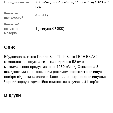
Продуктивність
750 м³/год // 640 м³/год / 490 м³/год / 320 м³/
год
Кількість
4 /(3+1)
швидкостей
Кількість/
потужність
1 двигун/(SP 800)
моторів
Опис
Вбудована витяжка Franke Box Flush Basic FBFE BK A52 -
компактна та потужна витяжка шириною 52 см з
максимальною продуктивністю 1250 м³/год. Оснащена 3
швидкостями та інтенсивним режимом, ефективно очищує
повітря від пари та запахів. Касетний фільтр легко очищується.
Чорний корпус гармонійно впишеться в сучасний інтер'єр.
Відгуки