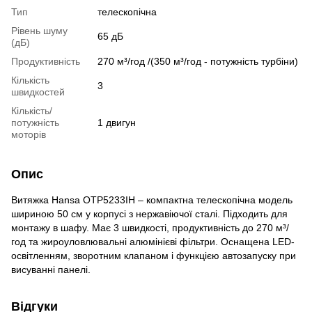
Тип
телескопічна
Рівень шуму
65 дБ
(дБ)
Продуктивність
270 м³/год /(350 м³/год - потужність турбіни)
Кількість
3
швидкостей
Кількість/
потужність
1 двигун
моторів
Опис
Витяжка Hansa OTP5233IH – компактна телескопічна модель
шириною 50 см у корпусі з нержавіючої сталі. Підходить для
монтажу в шафу. Має 3 швидкості, продуктивність до 270 м³/
год та жироуловлювальні алюмінієві фільтри. Оснащена LED-
освітленням, зворотним клапаном і функцією автозапуску при
висуванні панелі.
Відгуки