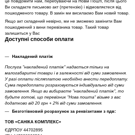
це повідомити нам, перебуваючи на Новій Пошті, після цього
Ви складаєте письмово акт (претензію) і відмовляєтеся від
пошкодженого товару. В замін ми висилаємо Вам новий товар.
Якщо акт складений невірно, ми не зможемо замінити Вам
пошкоджений з вини перевізника товар. Такий товар
залишиться у Вас
Доступні способи оплати
Накладений платіж
Послуга "накладений платіж" надається тільки на
малогабаритні товари і в залежності від суми замовлення.
У разі оплати післяплатою необхідно внести передоплату.
Сума передоплати розраховується індивідуально від суми
замовлення. Якщо ви вибираєте "накладений платіж", то
будьте готові, що перевізник "Нова пошта" візьме з вас
додатково від 20 грн + 2% від суми замовлення.
Безготівковий розрахунок за реквізитами з пдв:
ТОВ «САНІКА КОМПЛЕКС»
ЄДРПОУ 44702895