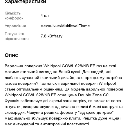
Характеристики
Кількість
4 шт
конфорок
Управління
механічне/MultilevelFlame
Потужність
7.8 кВт/газу
підключення
Опис
Варильна поверхня Whirlpool GOWL 628/NB EE газ на склі
матиме стильний вигляд на Вашій кухні. Для людей, які
люблять сучасний і стильний дизайн, але при цьому потрібна
газова поверхня? Газ на склі варильної поверхні Whirlpool
стане оптимальним рішенням. Ця модель варильної поверхні
Whirlpool GOWL 628/NB EE оснащена Double Zone G0.
Функція забезпечує дві окремі зони нагріву, ви зможете легко
готувати, використовуючи одночасно великі й малі каструлі та
сковорідки. Чавунна решітка формату "від краю до краю"
максимально збільшує поверхню плити. Решітка дуже міцна і
має антиударні та антикорозійні властивості.