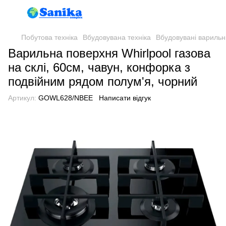
Побутова техніка
Вбудовувана техніка
Вбудовувані варильн
Варильна поверхня Whirlpool газова
на склі, 60см, чавун, конфорка з
подвійним рядом полум'я, чорний
Артикул:
GOWL628/NBEE
Написати відгук