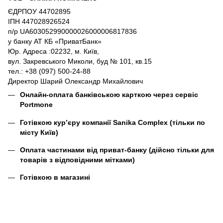
ЄДРПОУ 44702895
ІПН 447028926524
п/р UA603052990000026000006817836
у банку АТ КБ «ПриватБанк»
Юр. Адреса :02232, м. Київ,
вул. Закревського Миколи, буд № 101, кв.15
тел.: +38 (097) 500-24-88
Директор Шарий Олександр Михайлович
Онлайн-оплата банківською карткою через сервіс
Portmone
Готівкою кур’єру компанії
Sanika Complex
(тільки по
місту Київ)
Оплата частинами від приват-банку (дійсно тільки для
товарів з відповідними мітками)
Готівкою в магазині