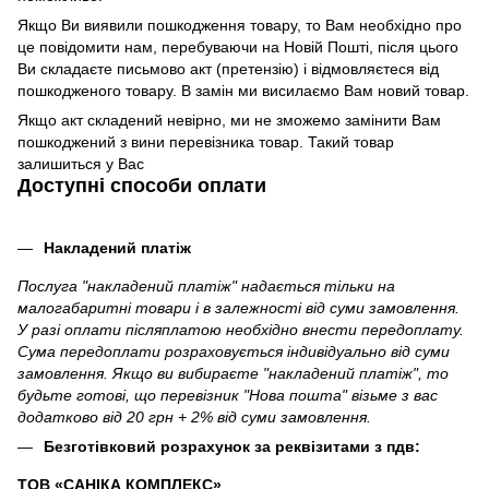
Якщо Ви виявили пошкодження товару, то Вам необхідно про
це повідомити нам, перебуваючи на Новій Пошті, після цього
Ви складаєте письмово акт (претензію) і відмовляєтеся від
пошкодженого товару. В замін ми висилаємо Вам новий товар.
Якщо акт складений невірно, ми не зможемо замінити Вам
пошкоджений з вини перевізника товар. Такий товар
залишиться у Вас
Доступні способи оплати
Накладений платіж
Послуга "накладений платіж" надається тільки на
малогабаритні товари і в залежності від суми замовлення.
У разі оплати післяплатою необхідно внести передоплату.
Сума передоплати розраховується індивідуально від суми
замовлення. Якщо ви вибираєте "накладений платіж", то
будьте готові, що перевізник "Нова пошта" візьме з вас
додатково від 20 грн + 2% від суми замовлення.
Безготівковий розрахунок за реквізитами з пдв:
ТОВ «САНІКА КОМПЛЕКС»