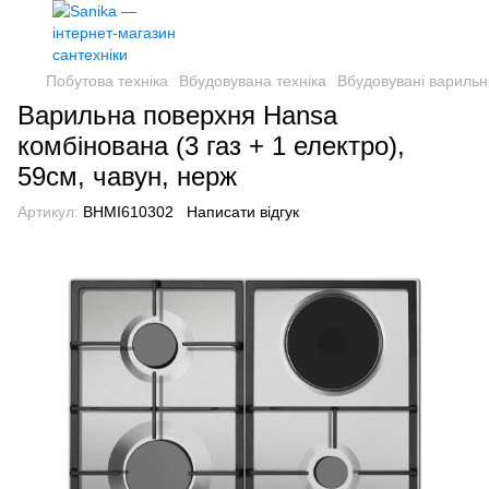
Побутова техніка
Вбудовувана техніка
Вбудовувані варильн
Варильна поверхня Hansa
комбінована (3 газ + 1 електро),
59см, чавун, нерж
Артикул:
BHMI610302
Написати відгук