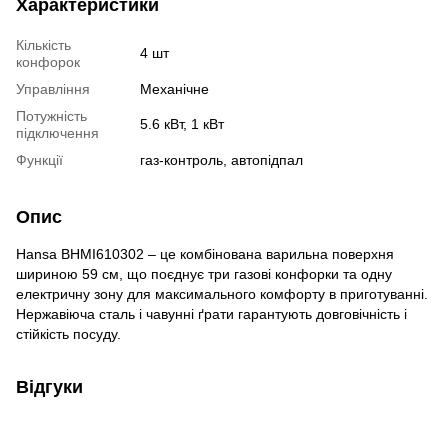
Характеристики
Кількість
4 шт
конфорок
Управління
Механічне
Потужність
5.6 кВт, 1 кВт
підключення
Функції
газ-контроль, автопідпал
Опис
Hansa BHMI610302 – це комбінована варильна поверхня
шириною 59 см, що поєднує три газові конфорки та одну
електричну зону для максимального комфорту в приготуванні.
Нержавіюча сталь і чавунні ґрати гарантують довговічність і
стійкість посуду.
Відгуки