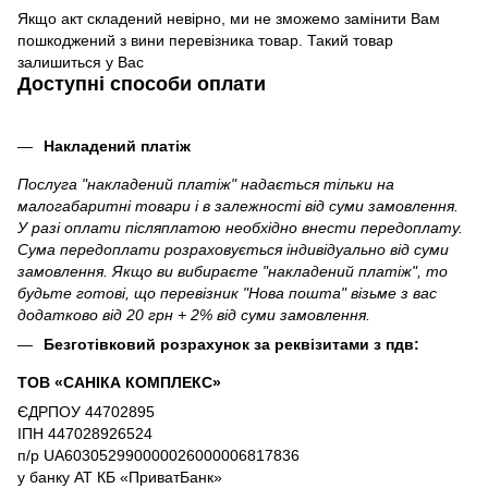
Якщо акт складений невірно, ми не зможемо замінити Вам
пошкоджений з вини перевізника товар. Такий товар
залишиться у Вас
Доступні способи оплати
Накладений платіж
Послуга "накладений платіж" надається тільки на
малогабаритні товари і в залежності від суми замовлення.
У разі оплати післяплатою необхідно внести передоплату.
Сума передоплати розраховується індивідуально від суми
замовлення. Якщо ви вибираєте "накладений платіж", то
будьте готові, що перевізник "Нова пошта" візьме з вас
додатково від 20 грн + 2% від суми замовлення.
Безготівковий розрахунок за реквізитами з пдв:
ТОВ «САНІКА КОМПЛЕКС»
ЄДРПОУ 44702895
ІПН 447028926524
п/р UA603052990000026000006817836
у банку АТ КБ «ПриватБанк»