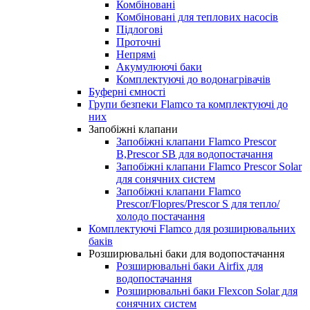
Комбіновані
Комбіновані для теплових насосів
Підлогові
Проточні
Непрямі
Акумулюючі баки
Комплектуючі до водонагрівачів
Буферні ємності
Групи безпеки Flamco та комплектуючі до
них
Запобіжні клапани
Запобіжні клапани Flamco Prescor
B,Prescor SB для водопостачання
Запобіжні клапани Flamco Prescor Solar
для сонячних систем
Запобіжні клапани Flamco
Prescor/Flopres/Prescor S для тепло/
холодо постачання
Комплектуючі Flamco для розширювальних
баків
Розширювальні баки для водопостачання
Розширювальні баки Airfix для
водопостачання
Розширювальні баки Flexcon Solar для
сонячних систем