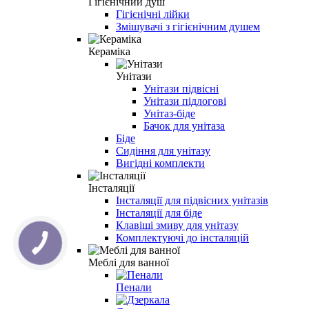
Гігієнічний душ
Гігієнічні лійки
Змішувачі з гігієнічним душем
Кераміка
Унітази
Унітази підвісні
Унітази підлогові
Унітаз-біде
Бачок для унітаза
Біде
Сидіння для унітазу
Вигідні комплекти
Інсталяції
Інсталяції для підвісних унітазів
Інсталяції для біде
Клавіші змиву для унітазу
Комплектуючі до інсталяцій
Меблі для ванної
Пенали