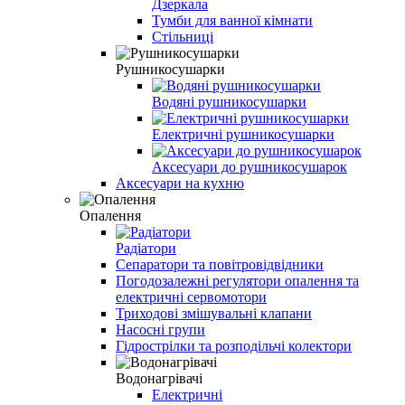
Дзеркала
Тумби для ванної кімнати
Стільниці
Рушникосушарки
Водяні рушникосушарки
Електричні рушникосушарки
Аксесуари до рушникосушарок
Аксесуари на кухню
Опалення
Радіатори
Сепаратори та повітровідвідники
Погодозалежні регулятори опалення та
електричні сервомотори
Триходові змішувальні клапани
Насосні групи
Гідрострілки та розподільчі колектори
Водонагрівачі
Електричні