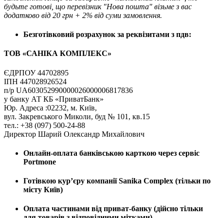
будьте готові, що перевізник "Нова пошта" візьме з вас
додатково від 20 грн + 2% від суми замовлення.
Безготівковий розрахунок за реквізитами з пдв:
ТОВ «САНІКА КОМПЛЕКС»
ЄДРПОУ 44702895
ІПН 447028926524
п/р UA603052990000026000006817836
у банку АТ КБ «ПриватБанк»
Юр. Адреса :02232, м. Київ,
вул. Закревського Миколи, буд № 101, кв.15
тел.: +38 (097) 500-24-88
Директор Шарий Олександр Михайлович
Онлайн-оплата банківською карткою через сервіс
Portmone
Готівкою кур’єру компанії
Sanika Complex
(тільки по
місту Київ)
Оплата частинами від приват-банку (дійсно тільки
для товарів з відповідними мітками)