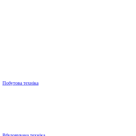
Побутова техніка
Вбудовувана техніка