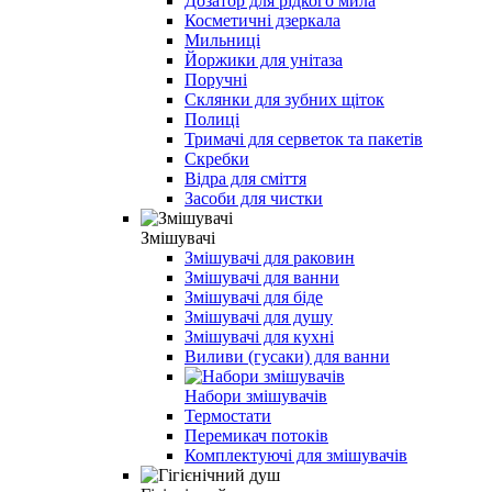
Дозатор для рідкого мила
Косметичні дзеркала
Мильниці
Йоржики для унітаза
Поручні
Склянки для зубних щіток
Полиці
Тримачі для серветок та пакетів
Скребки
Відра для сміття
Засоби для чистки
Змішувачі
Змішувачі для раковин
Змішувачі для ванни
Змішувачі для біде
Змішувачі для душу
Змішувачі для кухні
Виливи (гусаки) для ванни
Набори змішувачів
Термостати
Перемикач потоків
Комплектуючі для змішувачів