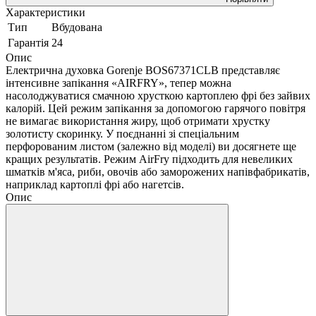
Характеристики
Тип
Вбудована
Гарантія
24
Опис
Електрична духовка Gorenje BOS67371CLB представляє
інтенсивне запікання «AIRFRY», тепер можна
насолоджуватися смачною хрусткою картоплею фрі без зайвих
калорій. Цей режим запікання за допомогою гарячого повітря
не вимагає використання жиру, щоб отримати хрустку
золотисту скоринку. У поєднанні зі спеціальним
перфорованим листом (залежно від моделі) ви досягнете ще
кращих результатів. Режим AirFry підходить для невеликих
шматків м'яса, риби, овочів або заморожених напівфабрикатів,
наприклад картоплі фрі або нагетсів.
Опис