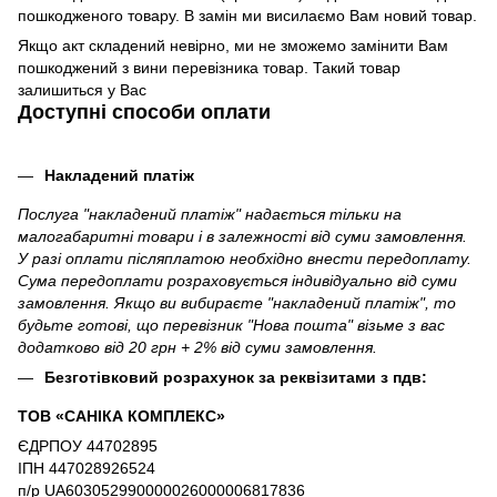
пошкодженого товару. В замін ми висилаємо Вам новий товар.
Якщо акт складений невірно, ми не зможемо замінити Вам
пошкоджений з вини перевізника товар. Такий товар
залишиться у Вас
Доступні способи оплати
Накладений платіж
Послуга "накладений платіж" надається тільки на
малогабаритні товари і в залежності від суми замовлення.
У разі оплати післяплатою необхідно внести передоплату.
Сума передоплати розраховується індивідуально від суми
замовлення. Якщо ви вибираєте "накладений платіж", то
будьте готові, що перевізник "Нова пошта" візьме з вас
додатково від 20 грн + 2% від суми замовлення.
Безготівковий розрахунок за реквізитами з пдв:
ТОВ «САНІКА КОМПЛЕКС»
ЄДРПОУ 44702895
ІПН 447028926524
п/р UA603052990000026000006817836