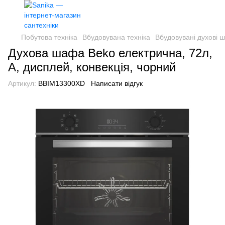
Побутова техніка
Вбудовувана техніка
Вбудовувані духові 
Духова шафа Beko електрична, 72л,
A, дисплей, конвекція, чорний
Артикул:
BBIM13300XD
Написати відгук