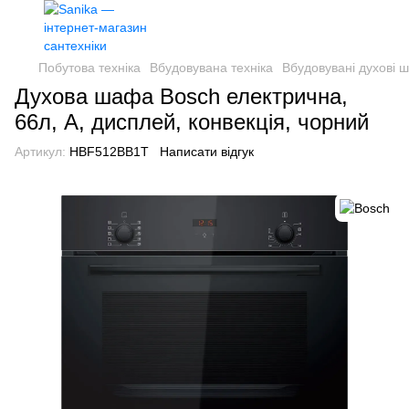
Побутова техніка
Вбудовувана техніка
Вбудовувані духові 
Духова шафа Bosch електрична,
66л, A, дисплей, конвекція, чорний
Артикул:
HBF512BB1T
Написати відгук