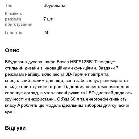
Тип
Вбудована
Кількість
режимів
7 шт
приготування
Гарантія
24
Опис
Вбудована духова шафа Bosch HBF512BB1T поєднує
стильний дизайн з інноваційними функціями. Завдяки 7
режимам нагріву, включаючи 3D-Гаряче повітря та
спеціальний режим для піци, вона забезпечує рівномірне та
швидке приготування страв. Гідролітична система очищення
спрощує догляд, а утоплювані ручки та LED-дисплей додають
зручності у використанні. Об'єм 66 л та енергоефективність
класу A роблять цю модель ідеальним вибором для сучасної
кухні.​
Відгуки