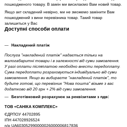
пошкодженого товару. В замін ми висилаємо Вам новий товар.
Якщо акт складений невірно, ми не зможемо замінити Вам
пошкоджений з вини перевізника товар. Такий товар
залишиться у Вас
Доступні способи оплати
Накладений платіж
Послуга "накладений платіж" надається тільки на
малогабаритні товари і в залежності від суми замовлення.
У разі оплати післяплатою необхідно внести передоплату.
Сума передоплати розраховується індивідуально від суми
замовлення. Якщо ви вибираєте "накладений платіж", то
будьте готові, що перевізник "Нова пошта" візьме з вас
додатково від 20 грн + 2% від суми замовлення.
Безготівковий розрахунок за реквізитами з пдв:
ТОВ «САНІКА КОМПЛЕКС»
ЄДРПОУ 44702895
ІПН 447028926524
п/р UA603052990000026000006817836