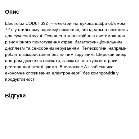
Опис
Electrolux COD8H39Z — електрична духова шафа об’ємом
72 л у стильному чорному виконанні, що ідеально підходить
для сучасної кухні. Оснащена конвекційною системою для
рівномірного приготування страв, багатофункціональним
дисплеєм та сенсорним керуванням. Телескопічні напрямні
роблять використання безпечним і зручним. Широкий вибір
програм дозволяє випікати, запікати та готувати страви
ресторанної якості вдома. Енергоклас A+ забезпечує
економне споживання електроенергії без компромісів у
продуктивності.
Відгуки