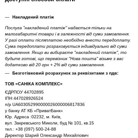
Накладений платіж
Послуга "накладений платіж" надається тільки на
малогабаритні товари і в залежності від суми замовлення.
У разі оплати післяплатою необхідно внести передоплату.
Сума передоплати розраховується індивідуально від суми
замовлення. Якщо ви вибираєте "накладений платіж", то
будьте готові, що перевізник "Нова пошта" візьме з вас
додатково від 20 грн + 2% від суми замовлення.
Безготівковий розрахунок за реквізитами з пдв:
ТОВ «САНІКА КОМПЛЕКС»
ЄДРПОУ 44702895
ІПН 447028926524
п/р UA603052990000026000006817836
у банку АТ КБ «ПриватБанк»
Юр. Адреса :02232, м. Київ,
вул. Закревського Миколи, буд № 101, кв.15
тел.: +38 (097) 500-24-88
Директор Шарий Олександр Михайлович