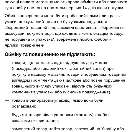
покупці нашого магазину мають право обміняти або повернути
куплений у нас товар протягом перших 14 днів після покупки.
Обмін і повернення може бути зроблений тільки один раз за
умови, що куплений товар не був у вживанні, у нього
збережений товарний вид, споживчі властивості, збережені всі
аксесуари, документація, що входять в комплектацію товару, і
не порушена їх упаковка*, збережені пломби, фабричні
ярлики, товарні чеки.
Обміну та поверненню не підлягають:
товари, що не мають підтверджуючих документів
(накладна або товарний чек, гарантійний талон) про
покупку в нашому магазині, товари з порушеним товарним
виглядом і комплектацією (часткове або повне порушення
зовнішнього вигляду упаковки, відсутність будь-яких
компонентів упаковки або їх сильне пошкодження)
товари в одноразовій упаковці, якщо вони були
розпаковані;
будь-які товари після установки (монтажу) та/або з
ознаками використання;
замовлений товар, тобто товар, завезений на Україну або