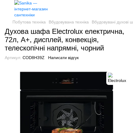
Побутова техніка
Вбудовувана техніка
Вбудовувані духові 
Духова шафа Electrolux електрична,
72л, A+, дисплей, конвекція,
телескопічні напрямні, чорний
Артикул:
COD8H39Z
Написати відгук