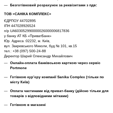
Безготівковий розрахунок за реквізитами з пдв:
ТОВ «САНІКА КОМПЛЕКС»
ЄДРПОУ 44702895
ІПН 447028926524
п/р UA603052990000026000006817836
у банку АТ КБ «ПриватБанк»
Юр. Адреса :02232, м. Київ,
вул. Закревського Миколи, буд № 101, кв.15
тел.: +38 (097) 500-24-88
Директор Шарий Олександр Михайлович
Онлайн-оплата банківською карткою через сервіс
Portmone
Готівкою кур’єру компанії
Sanika Complex
(тільки по
місту Київ)
Оплата частинами від приват-банку (дійсно тільки для
товарів з відповідними мітками)
Готівкою в магазині