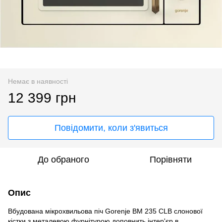
Немає в наявності
12 399 грн
Повідомити, коли з'явиться
До обраного
Порівняти
Опис
Вбудована мікрохвильова піч Gorenje BM 235 CLB слонової
кістки з металевою фурнітурою доповнить інтер'єр в