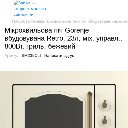
Побутова техніка
Вбудовувана техніка
Вбудовувані мікрохви
Мікрохвильова піч Gorenje
вбудовувана Retro, 23л, міх. управл.,
800Вт, гриль, бежевий
Артикул:
BM235CLI
Написати відгук