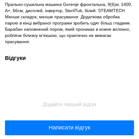
Прально-сушильна машина Gorenje фронтальна, 9(6)кг, 1400,
A+, 66см, дисплей, інвертор, SterilTub, білий. STEAMTECH
Менше складок, менше прасування. Додаткова обробка
парою в кінці вибраної програми зробить одяг більш гладким.
Барабан наповнений пором, який проникає в кожне волокно,
роблячи білизну м'якшою, що практично не вимагає
прасування.
Відгуки
Додайте перший відгук
Написати відгук