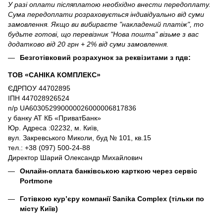
У разі оплати післяплатою необхідно внести передоплату.
Сума передоплати розраховується індивідуально від суми
замовлення. Якщо ви вибираєте "накладений платіж", то
будьте готові, що перевізник "Нова пошта" візьме з вас
додатково від 20 грн + 2% від суми замовлення.
Безготівковий розрахунок за реквізитами з пдв:
ТОВ «САНІКА КОМПЛЕКС»
ЄДРПОУ 44702895
ІПН 447028926524
п/р UA603052990000026000006817836
у банку АТ КБ «ПриватБанк»
Юр. Адреса :02232, м. Київ,
вул. Закревського Миколи, буд № 101, кв.15
тел.: +38 (097) 500-24-88
Директор Шарий Олександр Михайлович
Онлайн-оплата банківською карткою через сервіс
Portmone
Готівкою кур’єру компанії
Sanika Complex
(тільки по
місту Київ)