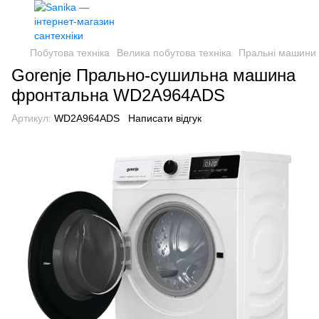
Побутова техніка
Велика побутова техніка
Пральні машини
Gorenje Прально-сушильна машина
фронтальна WD2A964ADS
Артикул:
WD2A964ADS
Написати відгук