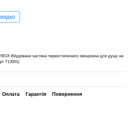
швидко
OX Вбудована частина термостатичного змiшувача для душу на
арт T13001)
Оплата
Гарантія
Повернення