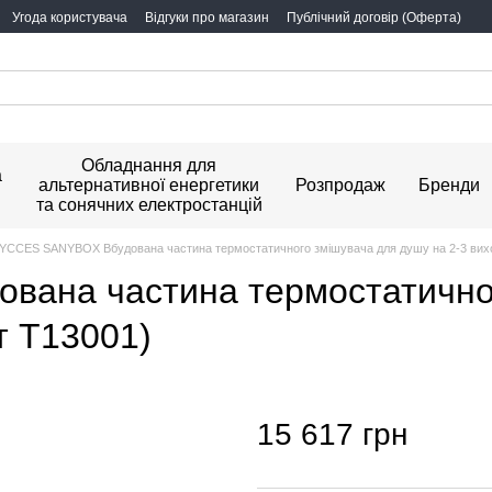
Угода користувача
Відгуки про магазин
Публічний договір (Оферта)
Обладнання для
а
альтернативної енергетики
Розпродаж
Бренди
та сонячних електростанцій
YCCES SANYBOX Вбудована частина термостатичного змiшувача для душу на 2-3 вихо
ана частина термостатичног
т T13001)
15 617 грн