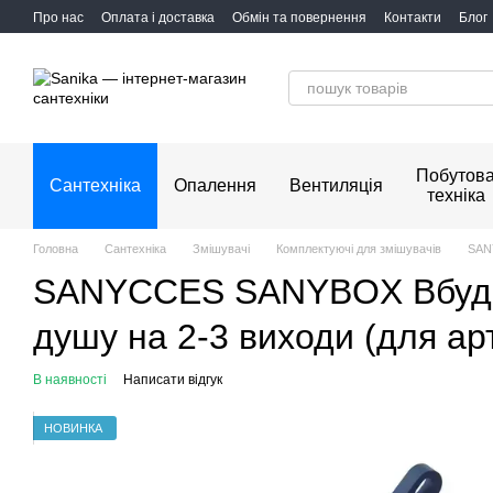
Перейти до основного контенту
Про нас
Оплата і доставка
Обмін та повернення
Контакти
Блог
Побутов
Сантехніка
Опалення
Вентиляція
техніка
Головна
Сантехніка
Змішувачі
Комплектуючі для змішувачів
SAN
SANYCCES SANYBOX Вбудов
душу на 2-3 виходи (для ар
В наявності
Написати відгук
НОВИНКА