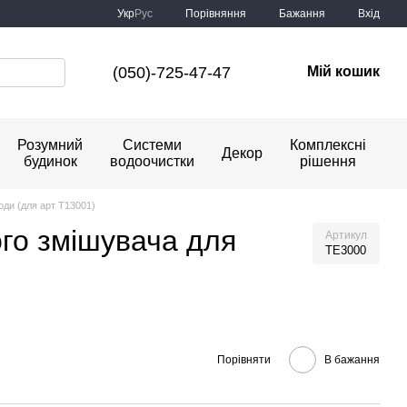
Порівняння
Укр
Рус
Бажання
Вхід
(050)-725-47-47
Мій кошик
Розумний
Системи
Комплексні
Декор
будинок
водоочистки
рішення
ди (для арт T13001)
о змiшувача для
Артикул
TE3000
Порівняти
В бажання