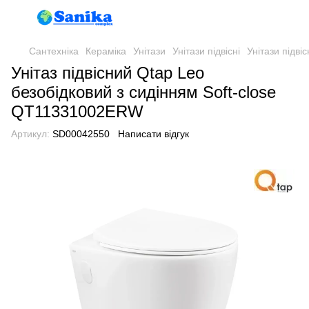
Сантехніка
Кераміка
Унітази
Унітази підвісні
Унітази підвіс
Унітаз підвісний Qtap Leo
безобідковий з сидінням Soft-close
QT11331002ERW
Артикул:
SD00042550
Написати відгук