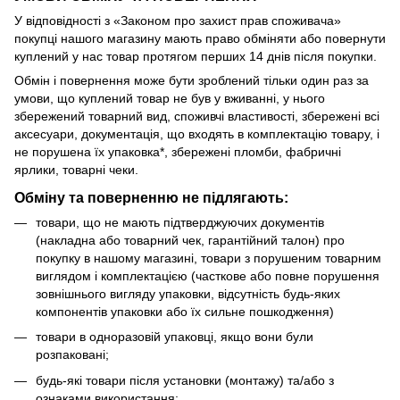
У відповідності з «Законом про захист прав споживача»
покупці нашого магазину мають право обміняти або повернути
куплений у нас товар протягом перших 14 днів після покупки.
Обмін і повернення може бути зроблений тільки один раз за
умови, що куплений товар не був у вживанні, у нього
збережений товарний вид, споживчі властивості, збережені всі
аксесуари, документація, що входять в комплектацію товару, і
не порушена їх упаковка*, збережені пломби, фабричні
ярлики, товарні чеки.
Обміну та поверненню не підлягають:
товари, що не мають підтверджуючих документів
(накладна або товарний чек, гарантійний талон) про
покупку в нашому магазині, товари з порушеним товарним
виглядом і комплектацією (часткове або повне порушення
зовнішнього вигляду упаковки, відсутність будь-яких
компонентів упаковки або їх сильне пошкодження)
товари в одноразовій упаковці, якщо вони були
розпаковані;
будь-які товари після установки (монтажу) та/або з
ознаками використання;