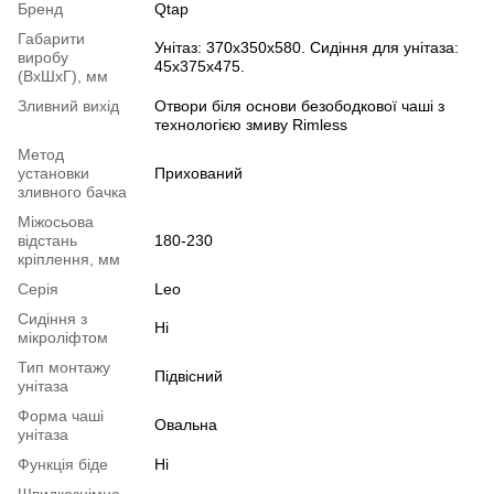
Бренд
Qtap
Габарити
Унітаз: 370х350х580. Сидіння для унітаза:
виробу
45х375х475.
(ВхШхГ), мм
Зливний вихід
Отвори біля основи безободкової чаші з
технологією змиву Rimless
Метод
установки
Прихований
зливного бачка
Міжосьова
відстань
180-230
кріплення, мм
Серія
Leo
Сидіння з
Ні
мікроліфтом
Тип монтажу
Підвісний
унітаза
Форма чаші
Овальна
унітаза
Функція біде
Ні
Швидкознімне