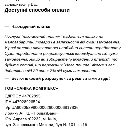
залишиться у Вас
Доступні способи оплати
Накладений платіж
Послуга "накладений платіж" надається тільки на
малогабаритні товари і в залежності від суми замовлення.
У разі оплати післяплатою необхідно внести передоплату.
Сума передоплати розраховується індивідуально від суми
замовлення. Якщо ви вибираєте "накладений платіж", то
будьте готові, що перевізник "Нова пошта" візьме з вас
додатково від 20 грн + 2% від суми замовлення.
Безготівковий розрахунок за реквізитами з пдв:
ТОВ «САНІКА КОМПЛЕКС»
ЄДРПОУ 44702895
ІПН 447028926524
п/р UA603052990000026000006817836
у банку АТ КБ «ПриватБанк»
Юр. Адреса :02232, м. Київ,
вул. Закревського Миколи, буд № 101, кв.15