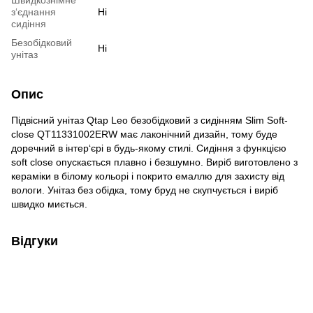
з‘єднання
Ні
сидіння
Безобідковий
Ні
унітаз
Опис
Підвісний унітаз Qtap Leo безобідковий з сидінням Slim Soft-
close QT11331002ERW має лаконічний дизайн, тому буде
доречний в інтер‘єрі в будь-якому стилі. Сидіння з функцією
soft close опускається плавно і безшумно. Виріб виготовлено з
кераміки в білому кольорі і покрито емаллю для захисту від
вологи. Унітаз без обідка, тому бруд не скупчується і виріб
швидко миється.
Відгуки