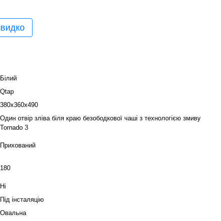
швидко
Білий
Qtap
380х360х490
Один отвір зліва біля краю безободкової чаші з технологією змиву
Tornado 3
Прихований
180
Ні
Під інсталяцію
Овальна