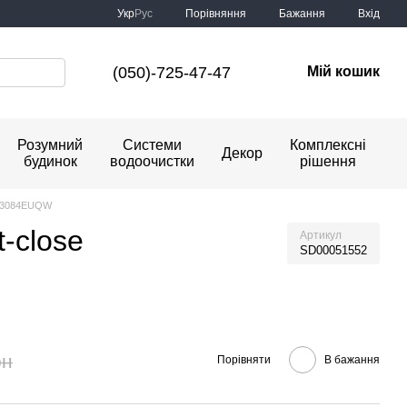
Порівняння
Укр
Рус
Бажання
Вхід
(050)-725-47-47
Мій кошик
Розумний
Системи
Комплексні
Декор
будинок
водоочистки
рішення
2433084EUQW
t-close
Артикул
SD00051552
рн
Порівняти
В бажання