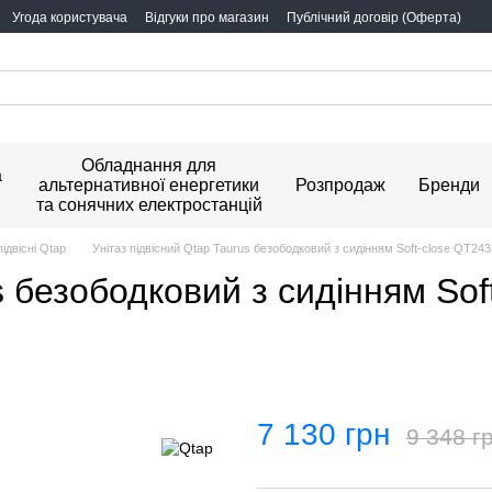
Угода користувача
Відгуки про магазин
Публічний договір (Оферта)
Обладнання для
а
альтернативної енергетики
Розпродаж
Бренди
та сонячних електростанцій
підвісні Qtap
Унітаз підвісний Qtap Taurus безободковий з сидінням Soft-close QT
s безободковий з сидінням Sof
7 130 грн
9 348 г