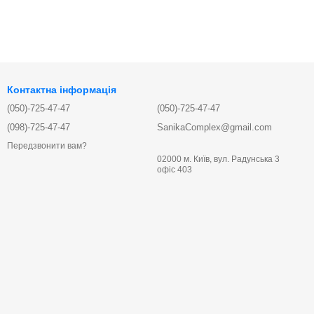
Контактна інформація
(050)-725-47-47
(050)-725-47-47
(098)-725-47-47
SanikaComplex@gmail.com
Передзвонити вам?
02000 м. Київ, вул. Радунська 3
офіс 403