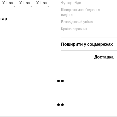
Функція біде
Швидкознімне з‘єднання
сидіння
нтар
Безобідковий унітаз
Країна виробник
Поширити у соцмережах
Доставка