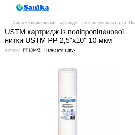
Системи водоочистки
Картридж
Поліпропіленова нитки
По
USTM картридж із поліпропіленової
нитки USTM PP 2,5"x10" 10 мкм
Артикул:
PP10M/Z
Написати відгук