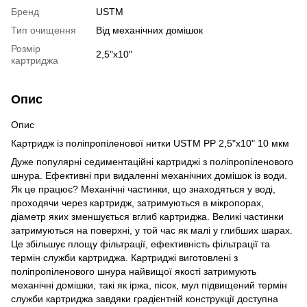
Бренд
USTM
Тип очищення
Від механічних домішок
Розмір
2,5"x10"
картриджа
Опис
Опис
Картридж із поліпропіленової нитки USTM PP 2,5"x10" 10 мкм
Дуже популярні седиментаційні картриджі з поліпропіленового
шнура. Ефективні при видаленні механічних домішок із води.
Як це працює? Механічні частинки, що знаходяться у воді,
проходячи через картридж, затримуються в мікропорах,
діаметр яких зменшується вглиб картриджа. Великі частинки
затримуються на поверхні, у той час як малі у глибших шарах.
Це збільшує площу фільтрації, ефективність фільтрації та
термін служби картриджа. Картриджі виготовлені з
поліпропіленового шнура найвищої якості затримують
механічні домішки, такі як іржа, пісок, мул підвищений термін
служби картриджа завдяки градієнтній конструкції доступна