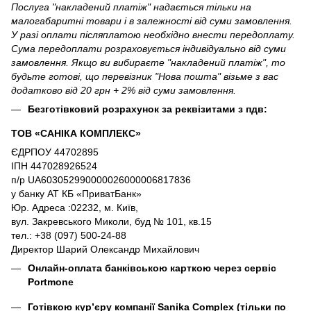
Послуга "накладений платіж" надається тільки на
малогабаритні товари і в залежності від суми замовлення.
У разі оплати післяплатою необхідно внести передоплату.
Сума передоплати розраховується індивідуально від суми
замовлення. Якщо ви вибираєте "накладений платіж", то
будьте готові, що перевізник "Нова пошта" візьме з вас
додатково від 20 грн + 2% від суми замовлення.
Безготівковий розрахунок за реквізитами з пдв:
ТОВ «САНІКА КОМПЛЕКС»
ЄДРПОУ 44702895
ІПН 447028926524
п/р UA603052990000026000006817836
у банку АТ КБ «ПриватБанк»
Юр. Адреса :02232, м. Київ,
вул. Закревського Миколи, буд № 101, кв.15
тел.: +38 (097) 500-24-88
Директор Шарий Олександр Михайлович
Онлайн-оплата банківською карткою через сервіс
Portmone
Готівкою кур’єру компанії
Sanika Complex
(тільки по