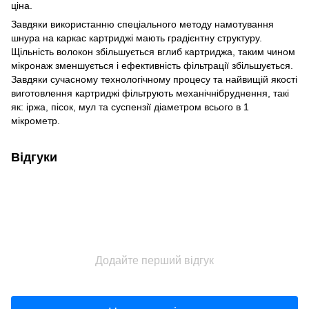
ціна.
Завдяки використанню спеціального методу намотування
шнура на каркас картриджі мають градієнтну структуру.
Щільність волокон збільшується вглиб картриджа, таким чином
мікронаж зменшується і ефективність фільтрації збільшується.
Завдяки сучасному технологічному процесу та найвищій якості
виготовлення картриджі фільтрують механічнібруднення, такі
як: іржа, пісок, мул та суспензії діаметром всього в 1
мікрометр.
Відгуки
Додайте перший відгук