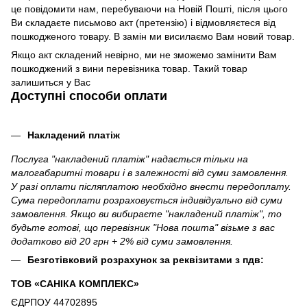
це повідомити нам, перебуваючи на Новій Пошті, після цього
Ви складаєте письмово акт (претензію) і відмовляєтеся від
пошкодженого товару. В замін ми висилаємо Вам новий товар.
Якщо акт складений невірно, ми не зможемо замінити Вам
пошкоджений з вини перевізника товар. Такий товар
залишиться у Вас
Доступні способи оплати
Накладений платіж
Послуга "накладений платіж" надається тільки на
малогабаритні товари і в залежності від суми замовлення.
У разі оплати післяплатою необхідно внести передоплату.
Сума передоплати розраховується індивідуально від суми
замовлення. Якщо ви вибираєте "накладений платіж", то
будьте готові, що перевізник "Нова пошта" візьме з вас
додатково від 20 грн + 2% від суми замовлення.
Безготівковий розрахунок за реквізитами з пдв:
ТОВ «САНІКА КОМПЛЕКС»
ЄДРПОУ 44702895