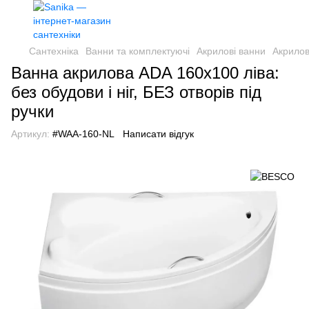
Сантехніка
Ванни та комплектуючі
Акрилові ванни
Акрило
Ванна акрилова ADA 160х100 ліва:
без обудови і ніг, БЕЗ отворів під
ручки
Артикул:
#WAA-160-NL
Написати відгук